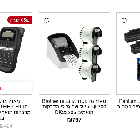
Add wishlist
Add wishlist
65₪ הנחה
E
מארז 3 טונרים תואמים Pantum
מארז מדפסת מדבקות Brother
מארז מדפ
ת נייר במחיר
QL700 + שלושה גלילי מדבקות
תואמים DK22205
בט
₪
797
₪
424