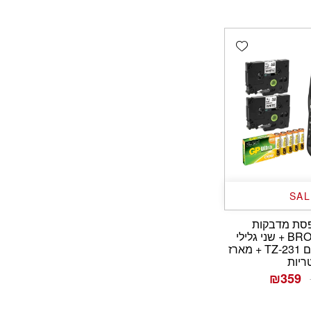
Add wishlist
SAL
סת מדבקות
BROTHER H110 + שני גלילי
מדבקות תואמים TZ-231 + מארז
ריות
המחיר
המחיר
₪
359
המקורי
הנוכחי
היה:
הוא: