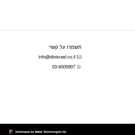
₪359.
₪424.
תשמרו על קשר
info@dioisrael.co.il
03-6005907
Developed by Matat Technologies ltd