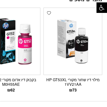
פתח סרגל נגישות
Add wishlist
מילוי דיו שחור מקורי HP GT53XL
בקב
M0H55AE
1VV21AA
₪
62
₪
73