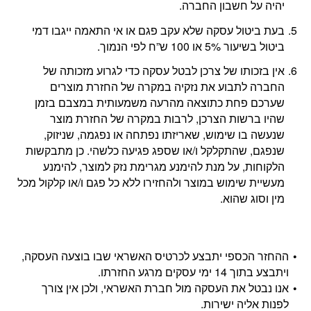
יהיה על חשבון החברה.
בעת ביטול עסקה שלא עקב פגם או אי התאמה ייגבו דמי
ביטול בשיעור 5% או 100 ש”ח לפי הנמוך.
אין בזכותו של צרכן לבטל עסקה כדי לגרוע מזכותה של
החברה לתבוע את נזקיה במקרה של החזרת מוצרים
שערכם פחת כתוצאה מהרעה משמעותית במצבם בזמן
שהיו ברשות הצרכן, לרבות במקרה של החזרת מוצר
שנעשה בו שימוש, שאריזתו נפתחה או נפגמה, שניזוק,
שנפגם, שהתקלקל ו/או שספג פגיעה כלשהי. כן מתבקשות
הלקוחות, על מנת להימנע מגרימת נזק למוצר, להימנע
מעשיית שימוש במוצר ולהחזירו ללא כל פגם ו/או קלקול מכל
מין וסוג שהוא.
ההחזר הכספי יתבצע לכרטיס האשראי שבו בוצעה העסקה,
ויתבצע בתוך 14 ימי עסקים מרגע החזרתו.
אנו נבטל את העסקה מול חברת האשראי, ולכן אין צורך
לפנות אליה ישירות.