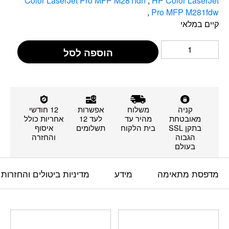
Color LaserJet Pro MFP M281fdn
,
HP Color LaserJet
,
Pro MFP M281fdw
קיים במלאי
הוספה לסל
קניה
משלוח
אפשרות
12 חודשי
מאובטחת
מהיר עד
לעד 12
אחריות כולל
בתקן SSL
בית הלקוח
תשלומים
איסוף
הגבוה
והחזרה
בעולם
מדפסת מתאימה
מידע
מדיניות ביטולים והחזרות