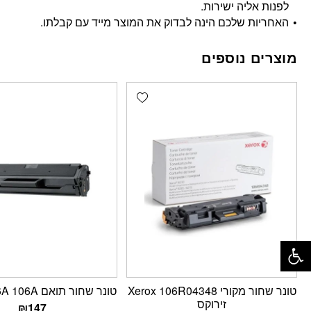
לפנות אליה ישירות.
האחריות שלכם הינה לבדוק את המוצר מייד עם קבלתו.
מוצרים נוספים
Add wishlist
פתח סרגל נגישות
‏טונר ‏שחור מקורי Xerox 106R04348
טונר שחור תואם HP W1106A 106A
זירוקס
₪
147