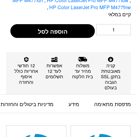
MFP M477fdn
,
HP Color LaserJet Pro MFP M477fdw
,
,
HP Color LaserJet Pro MFP M477fnw
קיים במלאי
הוספה לסל
קניה
משלוח
אפשרות
12 חודשי
מאובטחת
מהיר עד
לעד 12
אחריות כולל
בתקן SSL
בית הלקוח
תשלומים
איסוף
הגבוה
והחזרה
בעולם
מדפסת מתאימה
מידע
מדיניות ביטולים והחזרות