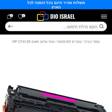
משלוח מהיר חינם בכל הזמנה לכל
בחזרה למעלה
Skip to Content
הארץ
הרשימה של
0
0
חיפוש
עמוד הבית
/
טונרים למדפסות
/ טונר אדום תואם HP CF413X