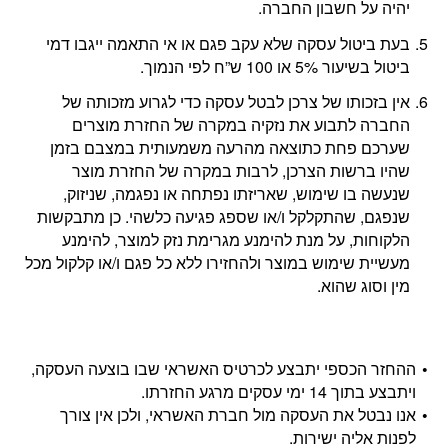
יהיה על חשבון החברה.
בעת ביטול עסקה שלא עקב פגם או אי התאמה ייגבו דמי
ביטול בשיעור 5% או 100 ש”ח לפי הנמוך.
אין בזכותו של צרכן לבטל עסקה כדי לגרוע מזכותה של
החברה לתבוע את נזקיה במקרה של החזרת מוצרים
שערכם פחת כתוצאה מהרעה משמעותית במצבם בזמן
שהיו ברשות הצרכן, לרבות במקרה של החזרת מוצר
שנעשה בו שימוש, שאריזתו נפתחה או נפגמה, שניזוק,
שנפגם, שהתקלקל ו/או שספג פגיעה כלשהי. כן מתבקשות
הלקוחות, על מנת להימנע מגרימת נזק למוצר, להימנע
מעשיית שימוש במוצר ולהחזירו ללא כל פגם ו/או קלקול מכל
מין וסוג שהוא.
ההחזר הכספי יתבצע לכרטיס האשראי שבו בוצעה העסקה,
ויתבצע בתוך 14 ימי עסקים מרגע החזרתו.
אנו נבטל את העסקה מול חברת האשראי, ולכן אין צורך
לפנות אליה ישירות.