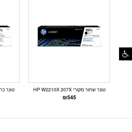
פתח סרגל נגישות
טונר שחור מקורי HP W2210X 207X
טונר כחול מקור
₪
545