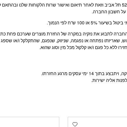
החזרת המוצר תעשה על ידי הלקוח, בכתובת משה דיין 52 תל אביב וזאת לאחר תיאום ואישור שרו
על חשבון החברה.
 100 ש”ח לפי הנמוך.
של החברה לתבוע את נזקיה במקרה של החזרת מוצרים שערכם פחת כ
, שאריזתו נפתחה או נפגמה, שניזוק, שנפגם, שהתקלקל ו/או שספג 
רו ללא כל פגם ו/או קלקול מכל מין וסוג שהוא.
מי עסקים מרגע החזרתו.
פנות אליה ישירות.
Add wishlist