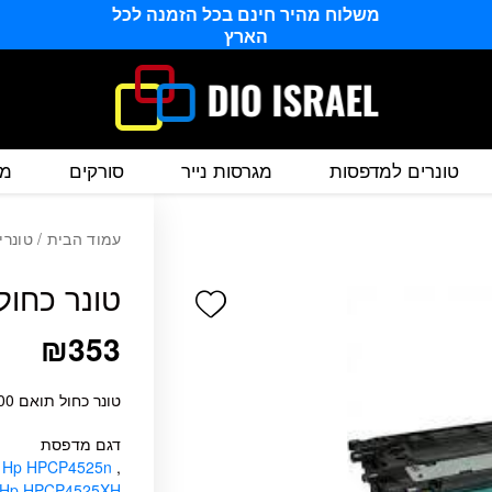
משלוח מהיר חינם בכל הזמנה לכל
הארץ
טונרים למדפסות
מגרסות נייר
סורקים
מס
עמוד הבית
/
טונרי
טונר כחול תואם
Add wishlist
₪
353
טונר כחול תואם 11,000 דף
דגם מדפסת
,
Hp HPCP4525n
,
Hp HPCP4525XH