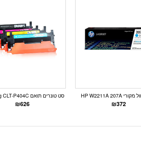
י HP W2211A 207A
סט טונרים תואם Samsung CLT-P404C
₪
626
₪
372