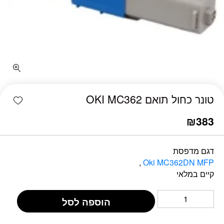
כמות טונר כחול תואם OKI MC362
shlist
טונר כחול תואם OKI MC362
₪
383
דגם מדפסת
,
Oki MC362DN MFP
קיים במלאי
הוספה לסל