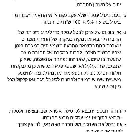
יהיה על חשבון החברה.
בעת ביטול עסקה שלא עקב פגם או אי התאמה ייגבו דמי
ביטול בשיעור 5% או 100 ש”ח לפי הנמוך.
אין בזכותו של צרכן לבטל עסקה כדי לגרוע מזכותה של
החברה לתבוע את נזקיה במקרה של החזרת מוצרים
שערכם פחת כתוצאה מהרעה משמעותית במצבם בזמן
שהיו ברשות הצרכן, לרבות במקרה של החזרת מוצר
שנעשה בו שימוש, שאריזתו נפתחה או נפגמה, שניזוק,
שנפגם, שהתקלקל ו/או שספג פגיעה כלשהי. כן מתבקשות
הלקוחות, על מנת להימנע מגרימת נזק למוצר, להימנע
מעשיית שימוש במוצר ולהחזירו ללא כל פגם ו/או קלקול מכל
מין וסוג שהוא.
ההחזר הכספי יתבצע לכרטיס האשראי שבו בוצעה העסקה,
ויתבצע בתוך 14 ימי עסקים מרגע החזרתו.
אנו נבטל את העסקה מול חברת האשראי, ולכן אין צורך
לפנות אליה ישירות.