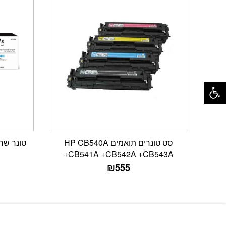
פתח סרגל נגישות
סט טונרים תואמים HP CB540A
טונר שחור מקור
+CB541A +CB542A +CB543A
₪
555