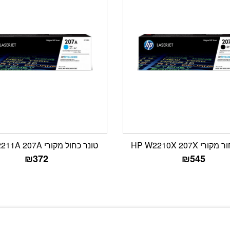
י HP W2210X 207X
טונר כחול מקורי HP W2211A 207A
₪
372
₪
545