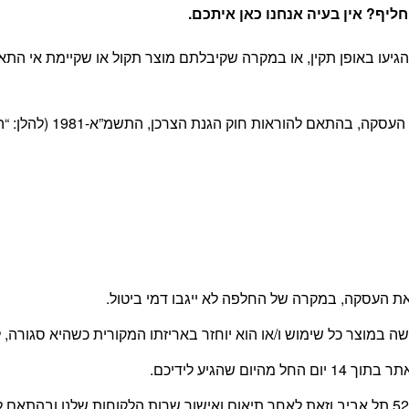
יף? אין בעיה אנחנו כאן איתכם
.
יעו באופן תקין, או במקרה שקיבלתם מוצר תקול או שקיימת אי התא
 חוק הגנת הצרכן, התשמ”א-1981 (להלן: “החוק”) ובהתאם לתקנון האתר.
 העסקה, במקרה של החלפה לא ייגבו דמי ביטול.
עשה במוצר כל שימוש ו/או הוא יוחזר באריזתו המקורית כשהיא סגור
 שהגיע לידיכם.
החזרת המוצר תעשה על ידי הלקוח, בכתובת משה דיין 52 תל אביב וזאת לאחר תיאום ואישור שרו