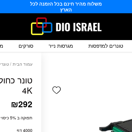
משלוח מהיר חינם בכל הזמנה לכל
הארץ
טונרים למדפסות
מגרסות נייר
סורקים
מס
עמוד הבית
/
טונרי
4K
Add wishlist
₪
292
תפוקה ב 5% כיסוי
4000 דף