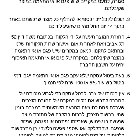
סגורה, למעט במקרים שיש פגם או אי התאמה במוצר
שקיבלתם.
תוכלו לקבל זיכוי כספי או להחליף כל מוצר שרכשתם באתר
בתוך 14 יום החל מהיום שהגיע לידיכם.
החזרת המוצר תעשה על ידי הלקוח, בכתובת משה דיין 52
תל אביב וזאת לאחר תיאום ואישור שרות הלקוחות שלנו
ובהתאם לתקנון, למעט במקרים שיש פגם או אי התאמה
במוצר שקיבלתם, במקרה של פגם או אי התאמה האיסוף
יהיה על חשבון החברה.
בעת ביטול עסקה שלא עקב פגם או אי התאמה ייגבו דמי
ביטול בשיעור 5% או 100 ש”ח לפי הנמוך.
אין בזכותו של צרכן לבטל עסקה כדי לגרוע מזכותה של
החברה לתבוע את נזקיה במקרה של החזרת מוצרים
שערכם פחת כתוצאה מהרעה משמעותית במצבם בזמן
שהיו ברשות הצרכן, לרבות במקרה של החזרת מוצר
שנעשה בו שימוש, שאריזתו נפתחה או נפגמה, שניזוק,
שנפגם, שהתקלקל ו/או שספג פגיעה כלשהי. כן מתבקשות
הלקוחות, על מנת להימנע מגרימת נזק למוצר, להימנע