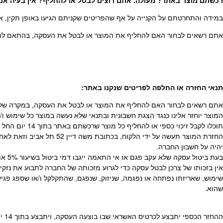
רכשתם מוצר באתר? מעולה. אתם רוצים לבטל או להחליף? אין בעיה אנח
במידה והתחרטתם על הקנייה על אף שהפריטים שקניתם הגיעו באופן תקין, או
אתם רשאים לבחור האם להחליף את המוצר או לבטל את העסקה, בהתאם להוראות חוק הגנת הצרכן, התשמ”א
תנאי החזרה או החלפה לפריטים שנקנו באתר
:
אתם רשאים לבחור האם להחליף את המוצר או לבטל את העסקה, במקרה של הח
המוצר יוחזר אלינו כנגד הצגת חשבונית ובתנאי שלא נעשה במוצר כל שימוש 
תוכלו לקבל זיכוי כספי או להחליף כל מוצר שרכשתם באתר בתוך 14 יום החל מהיום שהגיע לידיכם.
החזרת המוצר תעשה על יד
יהיה על חשבון החברה.
בעת ביטול עסקה שלא עקב פגם או אי התאמה ייגבו דמי ביטול בשיעור 5% או 100 ש”ח לפי הנמוך.
אין בזכותו של צרכן לבטל עסקה כדי לגרוע מזכותה של החברה לתבוע את נ
שימוש, שאריזתו נפתחה או נפגמה, שניזוק, שנפגם, שהתקלקל ו/או שספג פגיע
שהוא.
ההחזר הכספי יתבצע לכרטיס האשראי שבו בוצעה העסקה, ויתבצע בתוך 14 ימי עסקים מרגע החזרתו.