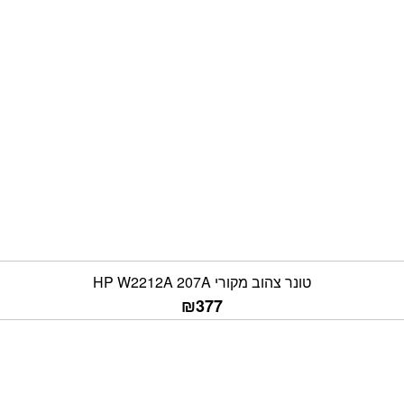
טונר צהוב מקורי HP W2212A 207A
₪
377