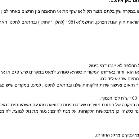
נו כאן איתכם
.
 במקרה שקיבלתם מוצר תקול או שקיימת אי התאמה בין הרשום באתר לבין המ
-1981 (להלן: “החוק”) ובהתאם לתקנון האתר.
לפה לא ייגבו דמי ביטול.
ו/או הוא יוחזר באריזתו המקורית כשהיא סגורה, למעט במקרים שיש פגם או 
י הלקוח, בכתובת משה דיין 52 תל אביב וזאת לאחר תיאום ואישור שרות הלקוחות שלנו ובהתאם לתק
זקיה במקרה של החזרת מוצרים שערכם פחת כתוצאה מהרעה משמעותית במצבם
ה כלשהי. כן מתבקשות הלקוחות, על מנת להימנע מגרימת נזק למוצר, להימנע 