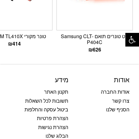
פתח סרגל נגישות
סט טונרים תואם Samsung CLT-
טונר מקורי PANTUM TL410X
P404C
₪
414
₪
626
אודות
מידע
אודות החברה
תקנון האתר
צרו קשר
תשובות לכל השאלות
הסניף שלנו
ביטול עסקה והחלפות
הצהרת פרטיות
הצהרת נגישות
הבלוג שלנו