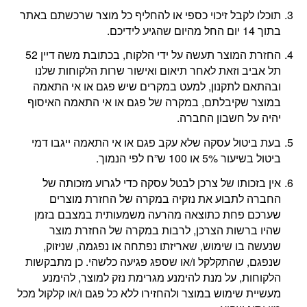
תוכלו לקבל זיכוי כספי או להחליף כל מוצר שרכשתם באתר
בתוך 14 יום החל מהיום שהגיע לידיכם.
החזרת המוצר תעשה על ידי הלקוח, בכתובת משה דיין 52
תל אביב וזאת לאחר תיאום ואישור שרות הלקוחות שלנו
ובהתאם לתקנון, למעט במקרים שיש פגם או אי התאמה
במוצר שקיבלתם, במקרה של פגם או אי התאמה האיסוף
יהיה על חשבון החברה.
בעת ביטול עסקה שלא עקב פגם או אי התאמה ייגבו דמי
ביטול בשיעור 5% או 100 ש”ח לפי הנמוך.
אין בזכותו של צרכן לבטל עסקה כדי לגרוע מזכותה של
החברה לתבוע את נזקיה במקרה של החזרת מוצרים
שערכם פחת כתוצאה מהרעה משמעותית במצבם בזמן
שהיו ברשות הצרכן, לרבות במקרה של החזרת מוצר
שנעשה בו שימוש, שאריזתו נפתחה או נפגמה, שניזוק,
שנפגם, שהתקלקל ו/או שספג פגיעה כלשהי. כן מתבקשות
הלקוחות, על מנת להימנע מגרימת נזק למוצר, להימנע
מעשיית שימוש במוצר ולהחזירו ללא כל פגם ו/או קלקול מכל