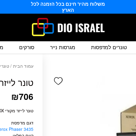
משלוח מהיר חינם בכל הזמנה לכל
הארץ
טונרים למדפסות
מגרסות נייר
סורקים
מס
עמוד הבית
/
טונרי
Add wishlist
טונר לייזר מקורי 15
₪
706
טונר לייזר מקורי XEROX 3435 106R01415 XEROX
דגם מדפסת
erox Phaser 3435
קיים במלאי