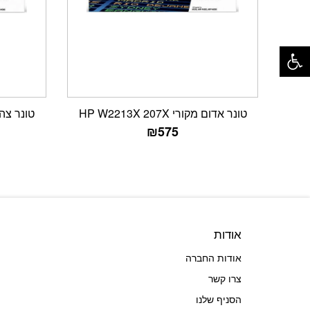
פתח סרגל נגישות
טונר אדום מקורי HP W2213X 207X
טונר צהוב מקור
₪
575
אודות
אודות החברה
צרו קשר
הסניף שלנו