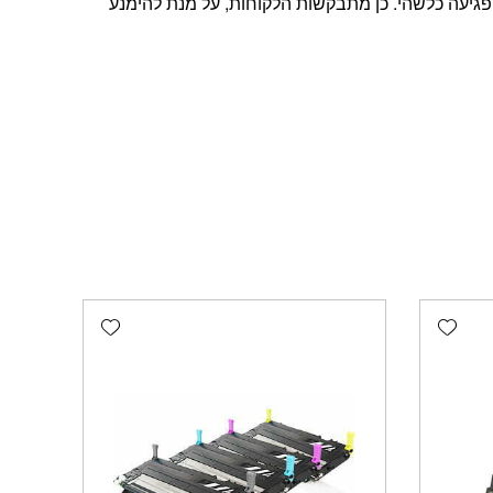
פגיעה כלשהי. כן מתבקשות הלקוחות, על מנת להימנע
Add wishlist
Add wishlist