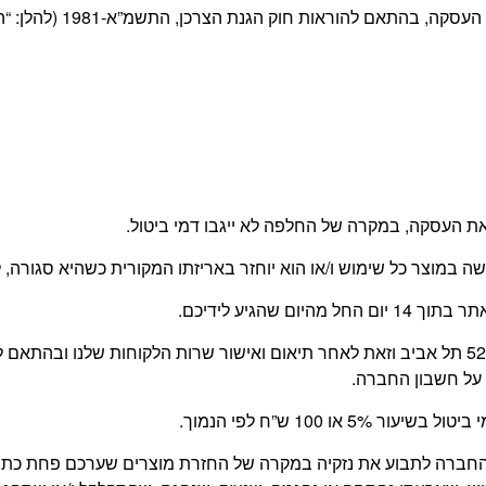
 חוק הגנת הצרכן, התשמ”א-1981 (להלן: “החוק”) ובהתאם לתקנון האתר.
 העסקה, במקרה של החלפה לא ייגבו דמי ביטול.
עשה במוצר כל שימוש ו/או הוא יוחזר באריזתו המקורית כשהיא סגור
 שהגיע לידיכם.
החזרת המוצר תעשה על ידי הלקוח, בכתובת משה דיין 52 תל אביב וזאת לאחר תיאום ואישור שרו
על חשבון החברה.
 100 ש”ח לפי הנמוך.
של החברה לתבוע את נזקיה במקרה של החזרת מוצרים שערכם פחת כ