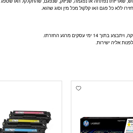
, שאריזתו נפתחה או נפגמה, שניזוק, שנפגם, שהתקלקל ו/או שספג 
רו ללא כל פגם ו/או קלקול מכל מין וסוג שהוא.
מי עסקים מרגע החזרתו.
פנות אליה ישירות.
Add wishlist