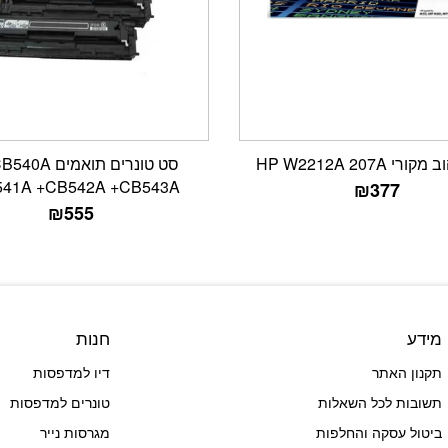
י HP W2212A 207A
סט טונרים תואמים
41A +CB542A +CB543A
₪
377
₪
555
מידע
חנות
תקנון האתר
דיו למדפסות
תשובות לכל השאלות
טונרים למדפסות
ביטול עסקה והחלפות
מגרסות נייר