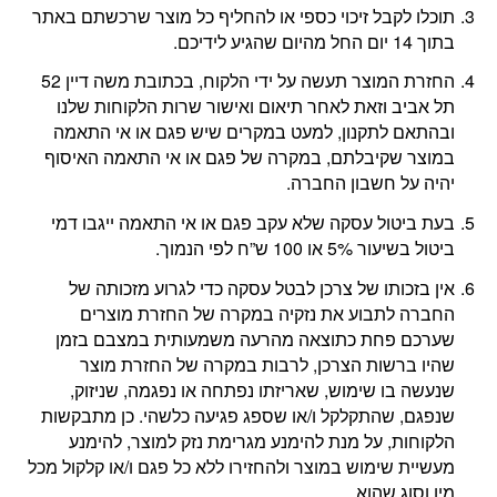
תוכלו לקבל זיכוי כספי או להחליף כל מוצר שרכשתם באתר
בתוך 14 יום החל מהיום שהגיע לידיכם.
החזרת המוצר תעשה על ידי הלקוח, בכתובת משה דיין 52
תל אביב וזאת לאחר תיאום ואישור שרות הלקוחות שלנו
ובהתאם לתקנון, למעט במקרים שיש פגם או אי התאמה
במוצר שקיבלתם, במקרה של פגם או אי התאמה האיסוף
יהיה על חשבון החברה.
בעת ביטול עסקה שלא עקב פגם או אי התאמה ייגבו דמי
ביטול בשיעור 5% או 100 ש”ח לפי הנמוך.
אין בזכותו של צרכן לבטל עסקה כדי לגרוע מזכותה של
החברה לתבוע את נזקיה במקרה של החזרת מוצרים
שערכם פחת כתוצאה מהרעה משמעותית במצבם בזמן
שהיו ברשות הצרכן, לרבות במקרה של החזרת מוצר
שנעשה בו שימוש, שאריזתו נפתחה או נפגמה, שניזוק,
שנפגם, שהתקלקל ו/או שספג פגיעה כלשהי. כן מתבקשות
הלקוחות, על מנת להימנע מגרימת נזק למוצר, להימנע
מעשיית שימוש במוצר ולהחזירו ללא כל פגם ו/או קלקול מכל
מין וסוג שהוא.