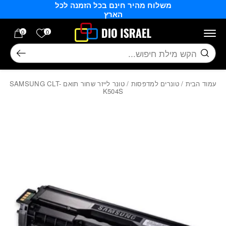
משלוח מהיר חינם בכל הזמנה לכל
בחזרה למעלה
Skip to Content
הארץ
הרשימה של
0
0
חיפוש
עמוד הבית
/
טונרים למדפסות
/ טונר לייזר שחור תואם SAMSUNG CLT-
K504S