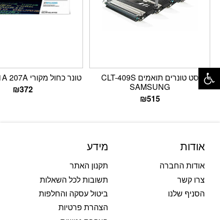
פתח סרגל נגישות
סט טונרים תואמים CLT-409S
טונר כחול מקורי HP W2211A 207A
SAMSUNG
₪
372
₪
515
אודות
מידע
אודות החברה
תקנון האתר
צרו קשר
תשובות לכל השאלות
הסניף שלנו
ביטול עסקה והחלפות
הצהרת פרטיות