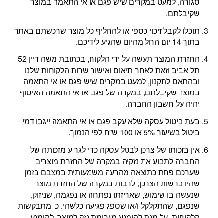
סגורה, למעט במקרים שיש פגם או אי התאמה במוצר
שקיבלתם.
תוכלו לקבל זיכוי כספי או להחליף כל מוצר שרכשתם באתר
בתוך 14 יום החל מהיום שהגיע לידיכם.
החזרת המוצר תעשה על ידי הלקוח, בכתובת משה דיין 52
תל אביב וזאת לאחר תיאום ואישור שרות הלקוחות שלנו
ובהתאם לתקנון, למעט במקרים שיש פגם או אי התאמה
במוצר שקיבלתם, במקרה של פגם או אי התאמה האיסוף
יהיה על חשבון החברה.
בעת ביטול עסקה שלא עקב פגם או אי התאמה ייגבו דמי
ביטול בשיעור 5% או 100 ש”ח לפי הנמוך.
אין בזכותו של צרכן לבטל עסקה כדי לגרוע מזכותה של
החברה לתבוע את נזקיה במקרה של החזרת מוצרים
שערכם פחת כתוצאה מהרעה משמעותית במצבם בזמן
שהיו ברשות הצרכן, לרבות במקרה של החזרת מוצר
שנעשה בו שימוש, שאריזתו נפתחה או נפגמה, שניזוק,
שנפגם, שהתקלקל ו/או שספג פגיעה כלשהי. כן מתבקשות
הלקוחות, על מנת להימנע מגרימת נזק למוצר, להימנע