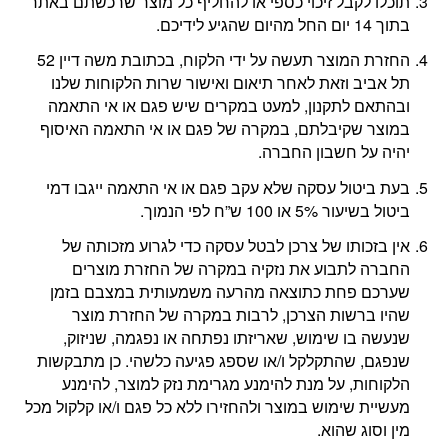
תוכלו לקבל זיכוי כספי או להחליף כל מוצר שרכשתם באתר
בתוך 14 יום החל מהיום שהגיע לידיכם.
החזרת המוצר תעשה על ידי הלקוח, בכתובת משה דיין 52
תל אביב וזאת לאחר תיאום ואישור שרות הלקוחות שלנו
ובהתאם לתקנון, למעט במקרים שיש פגם או אי התאמה
במוצר שקיבלתם, במקרה של פגם או אי התאמה האיסוף
יהיה על חשבון החברה.
בעת ביטול עסקה שלא עקב פגם או אי התאמה ייגבו דמי
ביטול בשיעור 5% או 100 ש”ח לפי הנמוך.
אין בזכותו של צרכן לבטל עסקה כדי לגרוע מזכותה של
החברה לתבוע את נזקיה במקרה של החזרת מוצרים
שערכם פחת כתוצאה מהרעה משמעותית במצבם בזמן
שהיו ברשות הצרכן, לרבות במקרה של החזרת מוצר
שנעשה בו שימוש, שאריזתו נפתחה או נפגמה, שניזוק,
שנפגם, שהתקלקל ו/או שספג פגיעה כלשהי. כן מתבקשות
הלקוחות, על מנת להימנע מגרימת נזק למוצר, להימנע
מעשיית שימוש במוצר ולהחזירו ללא כל פגם ו/או קלקול מכל
מין וסוג שהוא.