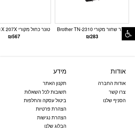
פתח סרגל נגישות
טונר שחור מקורי Brother TN-2310
טונר כחול מקורי HP W2211X 207X
₪
567
₪
283
אודות
מידע
אודות החברה
תקנון האתר
צרו קשר
תשובות לכל השאלות
הסניף שלנו
ביטול עסקה והחלפות
הצהרת פרטיות
הצהרת נגישות
הבלוג שלנו