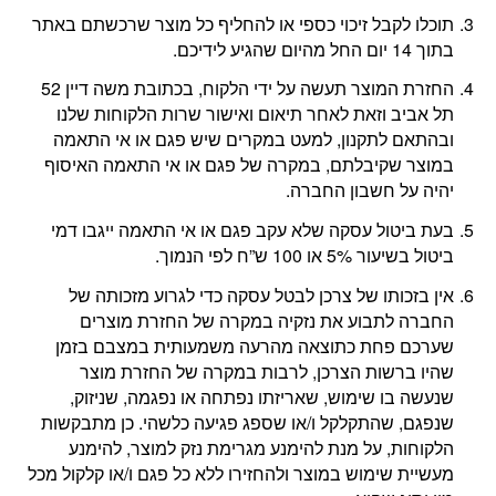
תוכלו לקבל זיכוי כספי או להחליף כל מוצר שרכשתם באתר
בתוך 14 יום החל מהיום שהגיע לידיכם.
החזרת המוצר תעשה על ידי הלקוח, בכתובת משה דיין 52
תל אביב וזאת לאחר תיאום ואישור שרות הלקוחות שלנו
ובהתאם לתקנון, למעט במקרים שיש פגם או אי התאמה
במוצר שקיבלתם, במקרה של פגם או אי התאמה האיסוף
יהיה על חשבון החברה.
בעת ביטול עסקה שלא עקב פגם או אי התאמה ייגבו דמי
ביטול בשיעור 5% או 100 ש”ח לפי הנמוך.
אין בזכותו של צרכן לבטל עסקה כדי לגרוע מזכותה של
החברה לתבוע את נזקיה במקרה של החזרת מוצרים
שערכם פחת כתוצאה מהרעה משמעותית במצבם בזמן
שהיו ברשות הצרכן, לרבות במקרה של החזרת מוצר
שנעשה בו שימוש, שאריזתו נפתחה או נפגמה, שניזוק,
שנפגם, שהתקלקל ו/או שספג פגיעה כלשהי. כן מתבקשות
הלקוחות, על מנת להימנע מגרימת נזק למוצר, להימנע
מעשיית שימוש במוצר ולהחזירו ללא כל פגם ו/או קלקול מכל