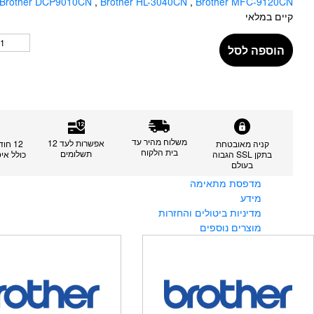
Brother DCP9010CN
,
Brother HL-3040CN
,
Brother MFC-9120CN
קיים במלאי
הוספה לסל
משלוח מהיר עד
אפשרות לעד 12
קניה מאובטחת
12 חו
בית הלקוח
תשלומים
בתקן SSL הגבוה
כולל אי
בעולם
מדפסת מתאימה
מידע
מדיניות ביטולים והחזרות
מוצרים נוספים