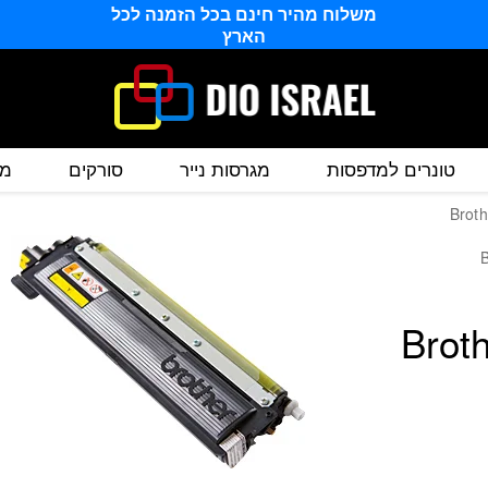
וב מקורי Brother TN230Y
משלוח מהיר חינם בכל הזמנה לכל
הארץ
טונרים למדפסות
מגרסות נייר
סורקים
מס
Bro