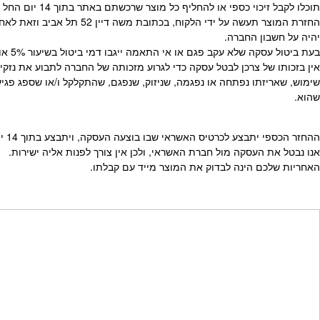
תוכלו לקבל זיכוי כספי או להחליף כל מוצר שרכשתם באתר בתוך 14 יום החל מהיום שהגיע לידיכם.
החזרת המוצר תעשה על יד
יהיה על חשבון החברה.
בעת ביטול עסקה שלא עקב פגם או אי התאמה ייגבו דמי ביטול בשיעור 5% או 100 ש”ח לפי הנמוך.
אין בזכותו של צרכן לבטל עסקה כדי לגרוע מזכותה של החברה לתבוע את נ
שימוש, שאריזתו נפתחה או נפגמה, שניזוק, שנפגם, שהתקלקל ו/או שספג פגיע
שהוא.
ההחזר הכספי יתבצע לכרטיס האשראי שבו בוצעה העסקה, ויתבצע בתוך 14 ימי עסקים מרגע החזרתו.
אנו נבטל את העסקה מול חברת האשראי, ולכן אין צורך לפנות אליה ישירות.
האחריות שלכם הינה לבדוק את המוצר מייד עם קבלתו.