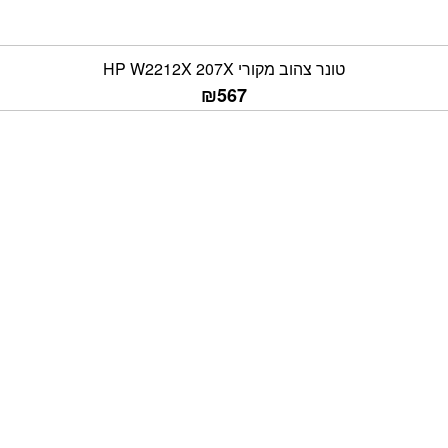
טונר צהוב מקורי HP W2212X 207X
₪
567