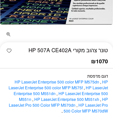
כמות טונר צהוב מקורי HP 507A CE402A
shlist
טונר צהוב מקורי HP 507A CE402A
₪
1070
דגם מדפסת
HP LaserJet Enterprise 500 color MFP M575dn‎
,
HP
LaserJet Enterprise 500 color MFP M575f‎
,
HP LaserJet
Enterprise 500 M551dn
,
HP LaserJet Enterprise 500
M551n
,
HP LaserJet Enterprise 500 M551xh
,
HP
LaserJet Pro 500 Color MFP M570dn‎
,
HP LaserJet Pro
,
500 Color MFP M570dW