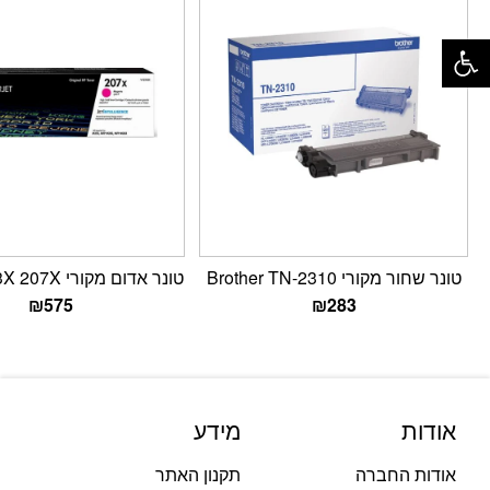
פתח סרגל נגישות
טונר שחור מקורי Brother TN-2310
טונר אדום מקורי HP W2213X 207X
₪
575
₪
283
אודות
מידע
אודות החברה
תקנון האתר