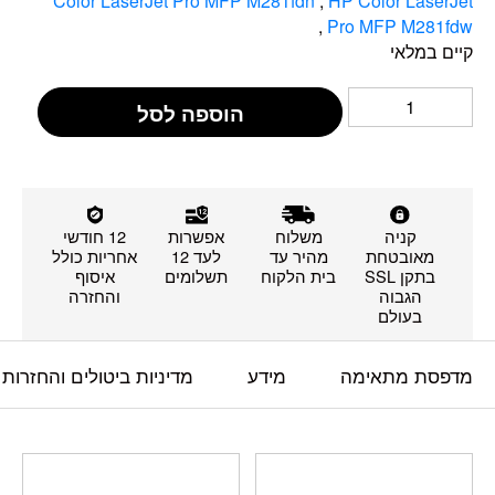
Color LaserJet Pro MFP M281fdn
,
HP Color LaserJet
,
Pro MFP M281fdw
קיים במלאי
הוספה לסל
קניה
משלוח
אפשרות
12 חודשי
מאובטחת
מהיר עד
לעד 12
אחריות כולל
בתקן SSL
בית הלקוח
תשלומים
איסוף
הגבוה
והחזרה
בעולם
מדפסת מתאימה
מידע
מדיניות ביטולים והחזרות