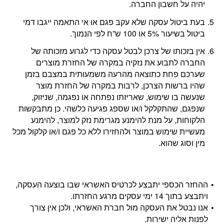
יהיה על חשבון החברה.
בעת ביטול עסקה שלא עקב פגם או אי התאמה ייגבו דמי
ביטול בשיעור 5% או 100 ש”ח לפי הנמוך.
אין בזכותו של צרכן לבטל עסקה כדי לגרוע מזכותה של
החברה לתבוע את נזקיה במקרה של החזרת מוצרים
שערכם פחת כתוצאה מהרעה משמעותית במצבם בזמן
שהיו ברשות הצרכן, לרבות במקרה של החזרת מוצר
שנעשה בו שימוש, שאריזתו נפתחה או נפגמה, שניזוק,
שנפגם, שהתקלקל ו/או שספג פגיעה כלשהי. כן מתבקשות
הלקוחות, על מנת להימנע מגרימת נזק למוצר, להימנע
מעשיית שימוש במוצר ולהחזירו ללא כל פגם ו/או קלקול מכל
מין וסוג שהוא.
ההחזר הכספי יתבצע לכרטיס האשראי שבו בוצעה העסקה,
ויתבצע בתוך 14 ימי עסקים מרגע החזרתו.
אנו נבטל את העסקה מול חברת האשראי, ולכן אין צורך
לפנות אליה ישירות.