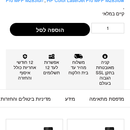
Pro MFP M283fdn
,
HP Color LaserJet Pro MFP M283fdw
,
קיים במלאי
הוספה לסל
קניה
משלוח
אפשרות
12 חודשי
מאובטחת
מהיר עד
לעד 12
אחריות כולל
בתקן SSL
בית הלקוח
תשלומים
איסוף
הגבוה
והחזרה
בעולם
מדפסת מתאימה
מידע
מדיניות ביטולים והחזרות