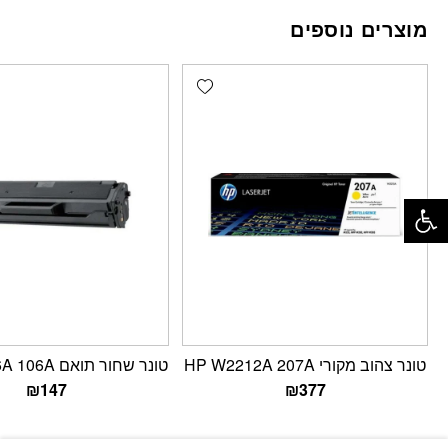
מוצרים נוספים
Add wishlist
פתח סרגל נגישות
טונר צהוב מקורי HP W2212A 207A
טונר שחור תואם HP W1106A 106A
₪
147
₪
377