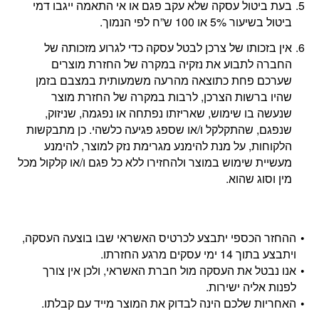
בעת ביטול עסקה שלא עקב פגם או אי התאמה ייגבו דמי
ביטול בשיעור 5% או 100 ש”ח לפי הנמוך.
אין בזכותו של צרכן לבטל עסקה כדי לגרוע מזכותה של
החברה לתבוע את נזקיה במקרה של החזרת מוצרים
שערכם פחת כתוצאה מהרעה משמעותית במצבם בזמן
שהיו ברשות הצרכן, לרבות במקרה של החזרת מוצר
שנעשה בו שימוש, שאריזתו נפתחה או נפגמה, שניזוק,
שנפגם, שהתקלקל ו/או שספג פגיעה כלשהי. כן מתבקשות
הלקוחות, על מנת להימנע מגרימת נזק למוצר, להימנע
מעשיית שימוש במוצר ולהחזירו ללא כל פגם ו/או קלקול מכל
מין וסוג שהוא.
ההחזר הכספי יתבצע לכרטיס האשראי שבו בוצעה העסקה,
ויתבצע בתוך 14 ימי עסקים מרגע החזרתו.
אנו נבטל את העסקה מול חברת האשראי, ולכן אין צורך
לפנות אליה ישירות.
האחריות שלכם הינה לבדוק את המוצר מייד עם קבלתו.