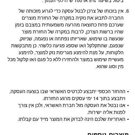
ביטול בשיעור 5% או 100 ש”ח לפי הנמוך.
אין בזכותו של צרכן לבטל עסקה כדי לגרוע מזכותה של
החברה לתבוע את נזקיה במקרה של החזרת מוצרים
שערכם פחת כתוצאה מהרעה משמעותית במצבם בזמן
שהיו ברשות הצרכן, לרבות במקרה של החזרת מוצר
שנעשה בו שימוש, שאריזתו נפתחה או נפגמה, שניזוק,
שנפגם, שהתקלקל ו/או שספג פגיעה כלשהי. כן מתבקשות
הלקוחות, על מנת להימנע מגרימת נזק למוצר, להימנע
מעשיית שימוש במוצר ולהחזירו ללא כל פגם ו/או קלקול מכל
מין וסוג שהוא.
ההחזר הכספי יתבצע לכרטיס האשראי שבו בוצעה העסקה,
ויתבצע בתוך 14 ימי עסקים מרגע החזרתו.
אנו נבטל את העסקה מול חברת האשראי, ולכן אין צורך
לפנות אליה ישירות.
האחריות שלכם הינה לבדוק את המוצר מייד עם קבלתו.
מוצרים נוספים