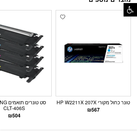
פתח סרגל נגישות
Add wishlist
טונר כחול מקורי HP W2211X 207X
סט טונר
CLT-406S
₪
567
₪
504