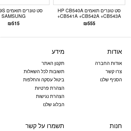
סט טונרים תואמים HP CB540A
סט טונר
SAMSUNG
+CB541A +CB542A +CB543A
₪
515
₪
555
אודות
מידע
אודות החברה
תקנון האתר
צרו קשר
תשובות לכל השאלות
הסניף שלנו
ביטול עסקה והחלפות
הצהרת פרטיות
הצהרת נגישות
הבלוג שלנו
חנות
תשמרו על קשר