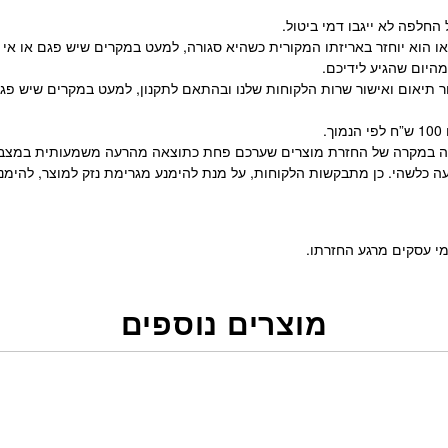
לפה לא ייגבו דמי ביטול.
ו/או הוא יוחזר באריזתו המקורית כשהיא סגורה, למעט במקרים שיש פגם או 
י הלקוח, בכתובת משה דיין 52 תל אביב וזאת לאחר תיאום ואישור שרות הלקוחות שלנו ובהתאם לתק
זקיה במקרה של החזרת מוצרים שערכם פחת כתוצאה מהרעה משמעותית במצבם
ה כלשהי. כן מתבקשות הלקוחות, על מנת להימנע מגרימת נזק למוצר, להימנע 
מוצרים נוספים