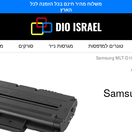
חור תואם סמסונג Samsung MLT-D109S
משלוח מהיר חינם בכל הזמנה לכל
הארץ
טונרים למדפסות
מגרסות נייר
סורקים
מס
תואם סמסונג Samsung