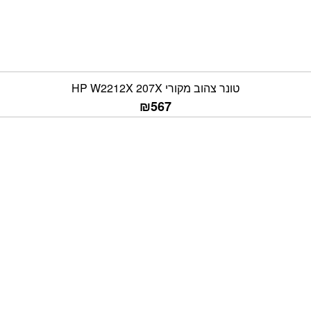
טונר צהוב מקורי HP W2212X 207X
₪
567