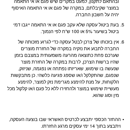
ובהתאם לתקנון, למעט במקרים שיש פגם או אי התאמה
במוצר שקיבלתם, במקרה של פגם או אי התאמה האיסוף
יהיה על חשבון החברה.
בעת ביטול עסקה שלא עקב פגם או אי התאמה ייגבו דמי
ביטול בשיעור 5% או 100 ש”ח לפי הנמוך.
אין בזכותו של צרכן לבטל עסקה כדי לגרוע מזכותה של
החברה לתבוע את נזקיה במקרה של החזרת מוצרים
שערכם פחת כתוצאה מהרעה משמעותית במצבם בזמן
שהיו ברשות הצרכן, לרבות במקרה של החזרת מוצר
שנעשה בו שימוש, שאריזתו נפתחה או נפגמה, שניזוק,
שנפגם, שהתקלקל ו/או שספג פגיעה כלשהי. כן מתבקשות
הלקוחות, על מנת להימנע מגרימת נזק למוצר, להימנע
מעשיית שימוש במוצר ולהחזירו ללא כל פגם ו/או קלקול מכל
מין וסוג שהוא.
ההחזר הכספי יתבצע לכרטיס האשראי שבו בוצעה העסקה,
ויתבצע בתוך 14 ימי עסקים מרגע החזרתו.