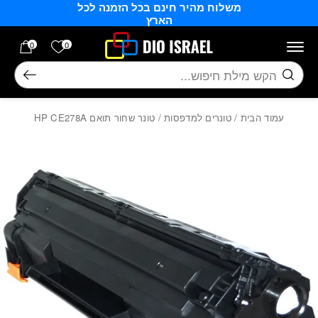
משלוח מהיר חינם בכל הזמנה לכל
בחזרה למעלה
Skip to Content
הארץ
הרשימה של
0
0
חיפוש
עמוד הבית
/
טונרים למדפסות
/ טונר שחור תואם HP CE278A