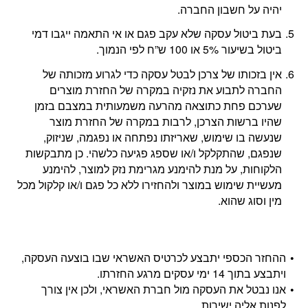
יהיה על חשבון החברה.
בעת ביטול עסקה שלא עקב פגם או אי התאמה ייגבו דמי
ביטול בשיעור 5% או 100 ש”ח לפי הנמוך.
אין בזכותו של צרכן לבטל עסקה כדי לגרוע מזכותה של
החברה לתבוע את נזקיה במקרה של החזרת מוצרים
שערכם פחת כתוצאה מהרעה משמעותית במצבם בזמן
שהיו ברשות הצרכן, לרבות במקרה של החזרת מוצר
שנעשה בו שימוש, שאריזתו נפתחה או נפגמה, שניזוק,
שנפגם, שהתקלקל ו/או שספג פגיעה כלשהי. כן מתבקשות
הלקוחות, על מנת להימנע מגרימת נזק למוצר, להימנע
מעשיית שימוש במוצר ולהחזירו ללא כל פגם ו/או קלקול מכל
מין וסוג שהוא.
ההחזר הכספי יתבצע לכרטיס האשראי שבו בוצעה העסקה,
ויתבצע בתוך 14 ימי עסקים מרגע החזרתו.
אנו נבטל את העסקה מול חברת האשראי, ולכן אין צורך
לפנות אליה ישירות.