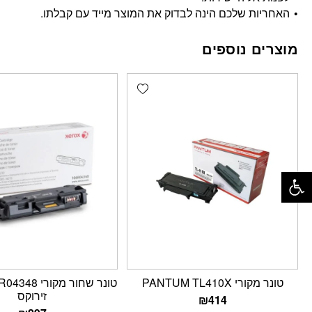
האחריות שלכם הינה לבדוק את המוצר מייד עם קבלתו.
מוצרים נוספים
Add wishlist
פתח סרגל נגישות
טונר מקורי PANTUM TL410X
‏טונר ‏שחור מק
זירוקס
₪
414