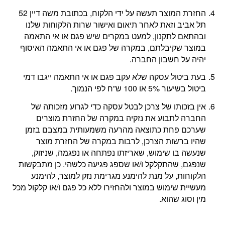
החזרת המוצר תעשה על ידי הלקוח, בכתובת משה דיין 52
תל אביב וזאת לאחר תיאום ואישור שרות הלקוחות שלנו
ובהתאם לתקנון, למעט במקרים שיש פגם או אי התאמה
במוצר שקיבלתם, במקרה של פגם או אי התאמה האיסוף
יהיה על חשבון החברה.
בעת ביטול עסקה שלא עקב פגם או אי התאמה ייגבו דמי
ביטול בשיעור 5% או 100 ש”ח לפי הנמוך.
אין בזכותו של צרכן לבטל עסקה כדי לגרוע מזכותה של
החברה לתבוע את נזקיה במקרה של החזרת מוצרים
שערכם פחת כתוצאה מהרעה משמעותית במצבם בזמן
שהיו ברשות הצרכן, לרבות במקרה של החזרת מוצר
שנעשה בו שימוש, שאריזתו נפתחה או נפגמה, שניזוק,
שנפגם, שהתקלקל ו/או שספג פגיעה כלשהי. כן מתבקשות
הלקוחות, על מנת להימנע מגרימת נזק למוצר, להימנע
מעשיית שימוש במוצר ולהחזירו ללא כל פגם ו/או קלקול מכל
מין וסוג שהוא.