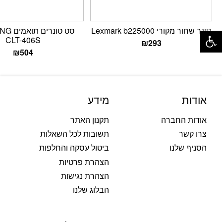
פתח סרגל נגישות
טונר שחור מקורי Lexmark b225000
סט טונר
CLT-406S
₪
293
₪
504
אודות
מידע
אודות החברה
תקנון האתר
צרו קשר
תשובות לכל השאלות
הסניף שלנו
ביטול עסקה והחלפות
הצהרת פרטיות
הצהרת נגישות
הבלוג שלנו