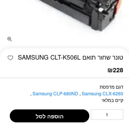
כמות טונר שחור תואם SAMSUNG CLT-K506L
shlist
טונר שחור תואם SAMSUNG CLT-K506L
₪
228
דגם מדפסת
,
Samsung CLP-680ND
,
Samsung CLX-6260
קיים במלאי
הוספה לסל