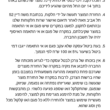
תוכלו לקבל זיכוי כספי או להחליף כל מוצר שרכשתם באתר
בתוך 14 יום החל מהיום שהגיע לידיכם.
החזרת המוצר תעשה על ידי הלקוח, בכתובת משה דיין 52
תל אביב וזאת לאחר תיאום ואישור שרות הלקוחות שלנו
ובהתאם לתקנון, למעט במקרים שיש פגם או אי התאמה
במוצר שקיבלתם, במקרה של פגם או אי התאמה האיסוף
יהיה על חשבון החברה.
בעת ביטול עסקה שלא עקב פגם או אי התאמה ייגבו דמי
ביטול בשיעור 5% או 100 ש”ח לפי הנמוך.
אין בזכותו של צרכן לבטל עסקה כדי לגרוע מזכותה של
החברה לתבוע את נזקיה במקרה של החזרת מוצרים
שערכם פחת כתוצאה מהרעה משמעותית במצבם בזמן
שהיו ברשות הצרכן, לרבות במקרה של החזרת מוצר
שנעשה בו שימוש, שאריזתו נפתחה או נפגמה, שניזוק,
שנפגם, שהתקלקל ו/או שספג פגיעה כלשהי. כן מתבקשות
הלקוחות, על מנת להימנע מגרימת נזק למוצר, להימנע
מעשיית שימוש במוצר ולהחזירו ללא כל פגם ו/או קלקול מכל
מין וסוג שהוא.