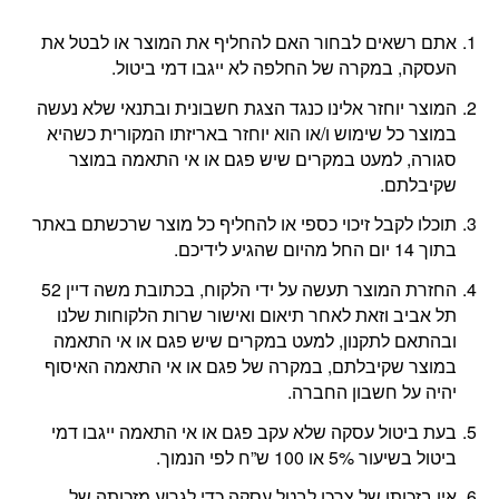
אתם רשאים לבחור האם להחליף את המוצר או לבטל את
העסקה, במקרה של החלפה לא ייגבו דמי ביטול.
המוצר יוחזר אלינו כנגד הצגת חשבונית ובתנאי שלא נעשה
במוצר כל שימוש ו/או הוא יוחזר באריזתו המקורית כשהיא
סגורה, למעט במקרים שיש פגם או אי התאמה במוצר
שקיבלתם.
תוכלו לקבל זיכוי כספי או להחליף כל מוצר שרכשתם באתר
בתוך 14 יום החל מהיום שהגיע לידיכם.
החזרת המוצר תעשה על ידי הלקוח, בכתובת משה דיין 52
תל אביב וזאת לאחר תיאום ואישור שרות הלקוחות שלנו
ובהתאם לתקנון, למעט במקרים שיש פגם או אי התאמה
במוצר שקיבלתם, במקרה של פגם או אי התאמה האיסוף
יהיה על חשבון החברה.
בעת ביטול עסקה שלא עקב פגם או אי התאמה ייגבו דמי
ביטול בשיעור 5% או 100 ש”ח לפי הנמוך.
אין בזכותו של צרכן לבטל עסקה כדי לגרוע מזכותה של