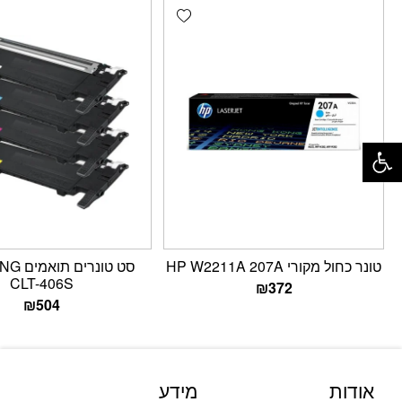
Add wishlist
פתח סרגל נגישות
טונר כחול מקורי HP W2211A 207A
סט טונר
CLT-406S
₪
372
₪
504
אודות
מידע