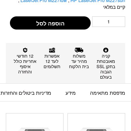
,
LaserJet Pro M227fdw
,
HP LaserJet Pro M227sdn
קיים במלאי
הוספה לסל
קניה
משלוח
אפשרות
12 חודשי
מאובטחת
מהיר עד
לעד 12
אחריות כולל
בתקן SSL
בית הלקוח
תשלומים
איסוף
הגבוה
והחזרה
בעולם
מדפסת מתאימה
מידע
מדיניות ביטולים והחזרות