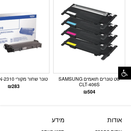
פתח סרגל נגישות
סט טונרים תואמים SAMSUNG
טונר שחור מקורי Brother TN-2310
CLT-406S
₪
283
₪
504
אודות
מידע