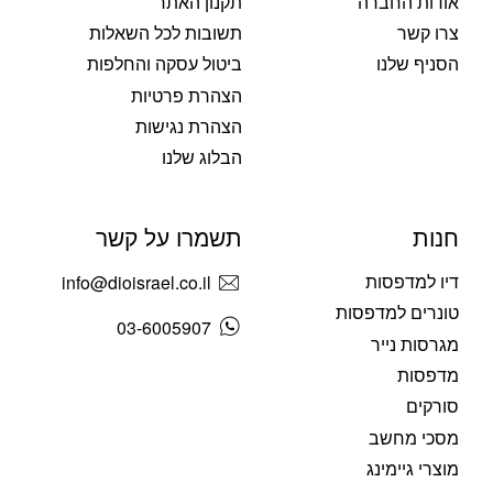
אודות החברה
תקנון האתר
צרו קשר
תשובות לכל השאלות
הסניף שלנו
ביטול עסקה והחלפות
הצהרת פרטיות
הצהרת נגישות
הבלוג שלנו
חנות
תשמרו על קשר
דיו למדפסות
info@dioisrael.co.il
טונרים למדפסות
03-6005907
מגרסות נייר
מדפסות
סורקים
מסכי מחשב
מוצרי גיימינג