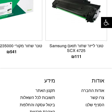
פתח סרגל נגישות
טונר לייזר שחור תואם Samsung
טונר שחור מקורי Lexmark B235000
SCX 4725
₪
541
₪
111
אודות
מידע
אודות החברה
תקנון האתר
צרו קשר
תשובות לכל השאלות
הסניף שלנו
ביטול עסקה והחלפות
הצהרת פרטיות