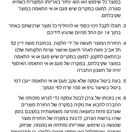
במוצר כל שימוש ו/או הוא יוחזר באריזתו המקורית כשהיא
סגורה, למעט במקרים שיש פגם או אי התאמה במוצר
שקיבלתם.
תוכלו לקבל זיכוי כספי או להחליף כל מוצר שרכשתם באתר
בתוך 14 יום החל מהיום שהגיע לידיכם.
החזרת המוצר תעשה על ידי הלקוח, בכתובת משה דיין 52
תל אביב וזאת לאחר תיאום ואישור שרות הלקוחות שלנו
ובהתאם לתקנון, למעט במקרים שיש פגם או אי התאמה
במוצר שקיבלתם, במקרה של פגם או אי התאמה האיסוף
יהיה על חשבון החברה.
בעת ביטול עסקה שלא עקב פגם או אי התאמה ייגבו דמי
ביטול בשיעור 5% או 100 ש”ח לפי הנמוך.
אין בזכותו של צרכן לבטל עסקה כדי לגרוע מזכותה של
החברה לתבוע את נזקיה במקרה של החזרת מוצרים
שערכם פחת כתוצאה מהרעה משמעותית במצבם בזמן
שהיו ברשות הצרכן, לרבות במקרה של החזרת מוצר
שנעשה בו שימוש, שאריזתו נפתחה או נפגמה, שניזוק,
שנפגם, שהתקלקל ו/או שספג פגיעה כלשהי. כן מתבקשות