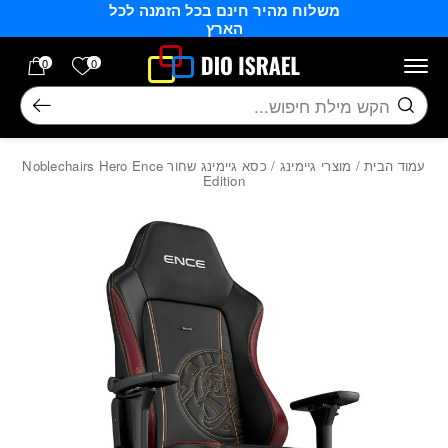
משלוח מהיר חינם בכל הזמנה לכל
בחזרה למעלה
Skip to Content
הארץ
הרשימה של
0
0
חיפוש
עמוד הבית
/
מוצרי גיימינג
/ כסא גיימינג שחור Noblechairs Hero Ence
Edition