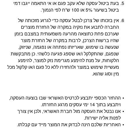
בעת ביטול עסקה שלא עקב פגם או אי התאמה ייגבו דמי
ביטול בשיעור 5% או 100 ש”ח לפי הנמוך.
אין בזכותו של צרכן לבטל עסקה כדי לגרוע מזכותה של
החברה לתבוע את נזקיה במקרה של החזרת מוצרים
שערכם פחת כתוצאה מהרעה משמעותית במצבם בזמן
שהיו ברשות הצרכן, לרבות במקרה של החזרת מוצר
שנעשה בו שימוש, שאריזתו נפתחה או נפגמה, שניזוק,
שנפגם, שהתקלקל ו/או שספג פגיעה כלשהי. כן מתבקשות
הלקוחות, על מנת להימנע מגרימת נזק למוצר, להימנע
מעשיית שימוש במוצר ולהחזירו ללא כל פגם ו/או קלקול מכל
מין וסוג שהוא.
ההחזר הכספי יתבצע לכרטיס האשראי שבו בוצעה העסקה,
ויתבצע בתוך 14 ימי עסקים מרגע החזרתו.
אנו נבטל את העסקה מול חברת האשראי, ולכן אין צורך
לפנות אליה ישירות.
האחריות שלכם הינה לבדוק את המוצר מייד עם קבלתו.