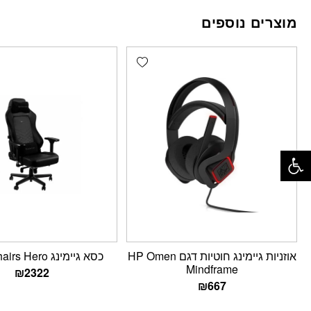
מוצרים נוספים
Add wishlist
פתח סרגל נגישות
אוזניות גיימינג ‏חוטיות דגם HP Omen
כסא גיימינג Noblechairs Hero
Mindframe
₪
2322
₪
667