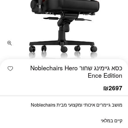
כמות כסא גיימינג שחור Noblechairs Hero Ence Edition
shlist
כסא גיימינג שחור Noblechairs Hero
Ence Edition
₪
2697
מושב גיימרים איכותי ומקצועי מבית Noblechairs
קיים במלאי