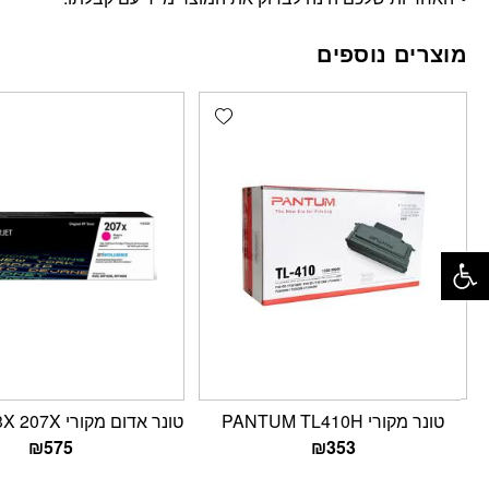
מוצרים נוספים
Add wishlist
פתח סרגל נגישות
טונר מקורי PANTUM TL410H
טונר אדום מקורי HP W2213X 207X
₪
575
₪
353