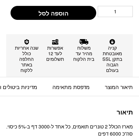
הוספה לסל
קניה
משלוח
אפשרות
שנה אחריות
מאובטחת
מהיר עד
לעד 12
כולל
בתקן SSL
בית הלקוח
תשלומים
החלפה
הגבוה
באתר
בעולם
ללקוח
תיאור המוצר
מדפסת מתאימה
מדיניות ביטולים 
תיאור
מארז הכולל 2 טונרים תואמים, כל אחד ל-3000 דף ב-5% כיסוי.
סה”כ 6000 דפים