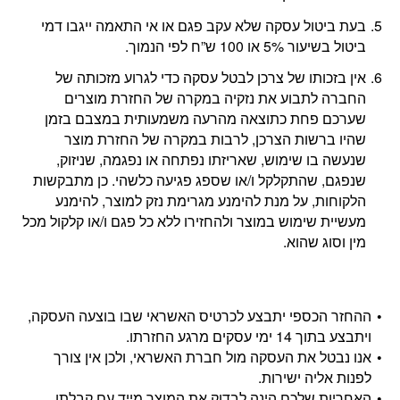
בעת ביטול עסקה שלא עקב פגם או אי התאמה ייגבו דמי
ביטול בשיעור 5% או 100 ש”ח לפי הנמוך.
אין בזכותו של צרכן לבטל עסקה כדי לגרוע מזכותה של
החברה לתבוע את נזקיה במקרה של החזרת מוצרים
שערכם פחת כתוצאה מהרעה משמעותית במצבם בזמן
שהיו ברשות הצרכן, לרבות במקרה של החזרת מוצר
שנעשה בו שימוש, שאריזתו נפתחה או נפגמה, שניזוק,
שנפגם, שהתקלקל ו/או שספג פגיעה כלשהי. כן מתבקשות
הלקוחות, על מנת להימנע מגרימת נזק למוצר, להימנע
מעשיית שימוש במוצר ולהחזירו ללא כל פגם ו/או קלקול מכל
מין וסוג שהוא.
ההחזר הכספי יתבצע לכרטיס האשראי שבו בוצעה העסקה,
ויתבצע בתוך 14 ימי עסקים מרגע החזרתו.
אנו נבטל את העסקה מול חברת האשראי, ולכן אין צורך
לפנות אליה ישירות.
האחריות שלכם הינה לבדוק את המוצר מייד עם קבלתו.