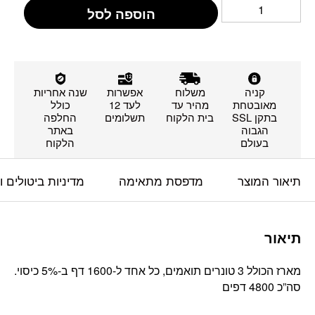
הוספה לסל
קניה
משלוח
אפשרות
שנה אחריות
מאובטחת
מהיר עד
לעד 12
כולל
בתקן SSL
בית הלקוח
תשלומים
החלפה
הגבוה
באתר
בעולם
הלקוח
תיאור המוצר
מדפסת מתאימה
מדיניות ביטולים 
תיאור
מארז הכולל 3 טונרים תואמים, כל אחד ל-1600 דף ב-5% כיסוי.
סה”כ 4800 דפים