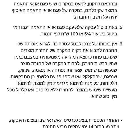
ובהתאם לתקנון, למעט במקרים שיש פגם או אי התאמה
במוצר שקיבלתם, במקרה של פגם או אי התאמה האיסוף
יהיה על חשבון החברה.
בעת ביטול עסקה שלא עקב פגם או אי התאמה ייגבו דמי
ביטול בשיעור 5% או 100 ש”ח לפי הנמוך.
אין בזכותו של צרכן לבטל עסקה כדי לגרוע מזכותה של
החברה לתבוע את נזקיה במקרה של החזרת מוצרים
שערכם פחת כתוצאה מהרעה משמעותית במצבם בזמן
שהיו ברשות הצרכן, לרבות במקרה של החזרת מוצר
שנעשה בו שימוש, שאריזתו נפתחה או נפגמה, שניזוק,
שנפגם, שהתקלקל ו/או שספג פגיעה כלשהי. כן מתבקשות
הלקוחות, על מנת להימנע מגרימת נזק למוצר, להימנע
מעשיית שימוש במוצר ולהחזירו ללא כל פגם ו/או קלקול מכל
מין וסוג שהוא.
ההחזר הכספי יתבצע לכרטיס האשראי שבו בוצעה העסקה,
ויתבצע בתוך 14 ימי עסקים מרגע החזרתו.