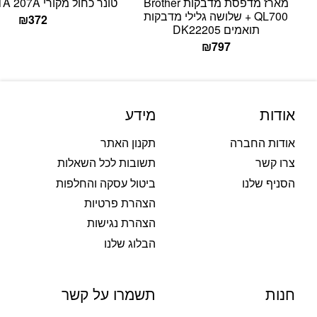
מארז מדפסת מדבקות Brother
טונר כחול מקורי HP W2211A 207A
QL700 + שלושה גלילי מדבקות
₪
372
תואמים DK22205
₪
797
אודות
מידע
אודות החברה
תקנון האתר
צרו קשר
תשובות לכל השאלות
הסניף שלנו
ביטול עסקה והחלפות
הצהרת פרטיות
הצהרת נגישות
הבלוג שלנו
חנות
תשמרו על קשר