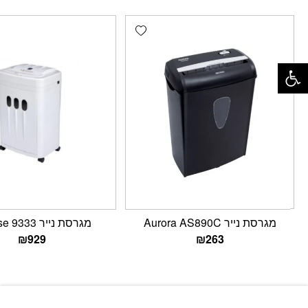
Add wishlist
פתח סרגל נגישות
מגרסת נייר Aurora AS890C
מגרסת נייר Eclipse 9333
₪
929
₪
263