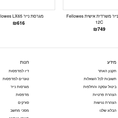
מגרסת נייר משרדית אישית Fellowes
מגרסת נייר Fellowes LX65
12C
₪
616
₪
749
מידע
חנות
תקנון האתר
דיו למדפסות
תשובות לכל השאלות
טונרים למדפסות
ביטול עסקה והחלפות
מגרסות נייר
הצהרת פרטיות
מדפסות
הצהרת נגישות
סורקים
הבלוג שלנו
מסכי מחשב
מוצרי גיימינג