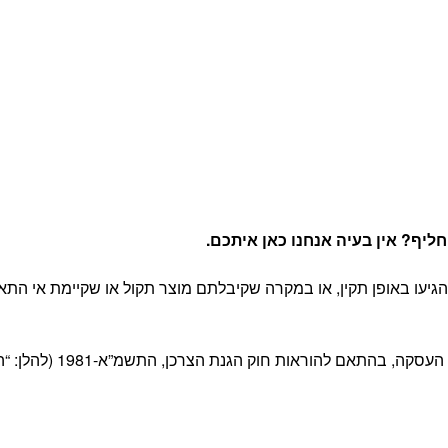
יף? אין בעיה אנחנו כאן איתכם
.
יעו באופן תקין, או במקרה שקיבלתם מוצר תקול או שקיימת אי התא
 חוק הגנת הצרכן, התשמ”א-1981 (להלן: “החוק”) ובהתאם לתקנון האתר.