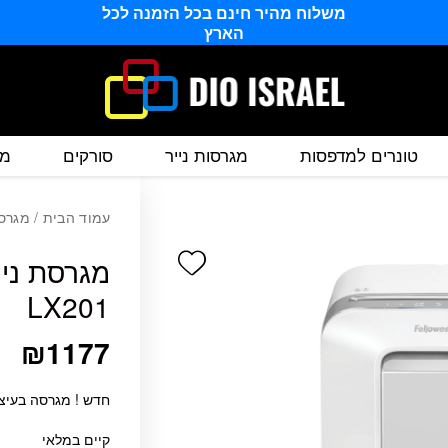
משלוח מהיר חינם בכל הזמנה לכל
הארץ
טונרים למדפסות
מגרסות נייר
סורקים
מס
עמוד הבית
/
מגרסו
Add wishlist
LX201
₪
1177
חדש ! מגרסה בעיצו
קיים במלאי