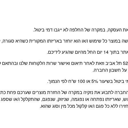
 העסקה, במקרה של החלפה לא ייגבו דמי ביטול.
עשה במוצר כל שימוש ו/או הוא יוחזר באריזתו המקורית כשהיא סגור
 שהגיע לידיכם.
החזרת המוצר תעשה על ידי הלקוח, בכתובת משה דיין 52 תל אביב וזאת לאחר תיאום ואישור שרו
על חשבון החברה.
 100 ש”ח לפי הנמוך.
של החברה לתבוע את נזקיה במקרה של החזרת מוצרים שערכם פחת כ
, שאריזתו נפתחה או נפגמה, שניזוק, שנפגם, שהתקלקל ו/או שספג 
רו ללא כל פגם ו/או קלקול מכל מין וסוג שהוא.