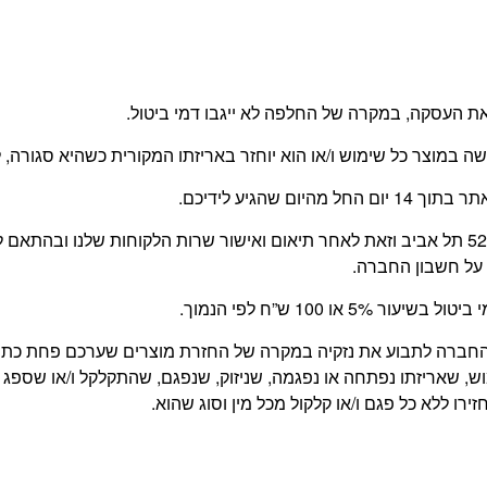
 העסקה, במקרה של החלפה לא ייגבו דמי ביטול.
עשה במוצר כל שימוש ו/או הוא יוחזר באריזתו המקורית כשהיא סגור
 שהגיע לידיכם.
החזרת המוצר תעשה על ידי הלקוח, בכתובת משה דיין 52 תל אביב וזאת לאחר תיאום ואישור שרו
על חשבון החברה.
 100 ש”ח לפי הנמוך.
של החברה לתבוע את נזקיה במקרה של החזרת מוצרים שערכם פחת כ
, שאריזתו נפתחה או נפגמה, שניזוק, שנפגם, שהתקלקל ו/או שספג 
רו ללא כל פגם ו/או קלקול מכל מין וסוג שהוא.