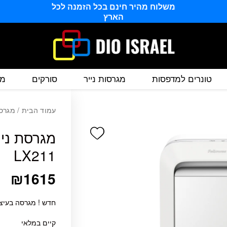
משלוח מהיר חינם בכל הזמנה לכל
הארץ
טונרים למדפסות
מגרסות נייר
סורקים
מס
עמוד הבית
/
מגרסו
Add wishlist
LX211
₪
1615
חדש ! מגרסה בעיצו
קיים במלאי