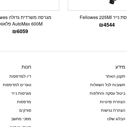
יר Fellowes 225MI
מגרסה משרדית
AutoMax 600M פלאווס
₪
4544
₪
6059
מידע
חנות
תקנון האתר
דיו למדפסות
תשובות לכל השאלות
טונרים למדפסות
ביטול עסקה והחלפות
מגרסות נייר
הצהרת פרטיות
מדפסות
הצהרת נגישות
סורקים
הבלוג שלנו
מסכי מחשב
מוצרי גיימינג