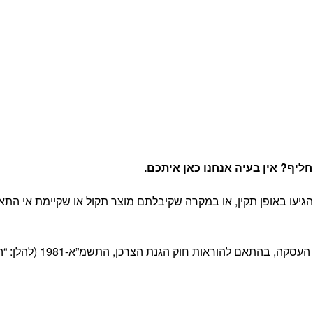
יף? אין בעיה אנחנו כאן איתכם
.
יעו באופן תקין, או במקרה שקיבלתם מוצר תקול או שקיימת אי התא
 חוק הגנת הצרכן, התשמ”א-1981 (להלן: “החוק”) ובהתאם לתקנון האתר.