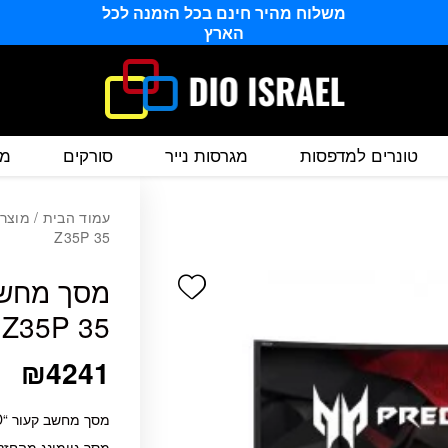
משלוח מהיר חינם בכל הזמנה לכל
הארץ
טונרים למדפסות
מגרסות נייר
סורקים
מס
עמוד הבית
/
מוצרי
Z35P 35
Add wishlist
 Z35P 35
₪
4241
מסך מחשב קעור “ACER EcoDisplay Predator Z35P 35Ultra Quad HD
מסך גיימינג מהחזק