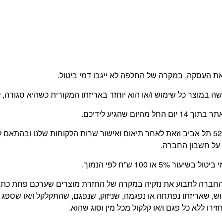
 העסקה, במקרה של החלפה לא ייגבו דמי ביטול.
עשה במוצר כל שימוש ו/או הוא יוחזר באריזתו המקורית כשהיא סגור
 שהגיע לידיכם.
החזרת המוצר תעשה על ידי הלקוח, בכתובת משה דיין 52 תל אביב וזאת לאחר תיאום ואישור שרו
על חשבון החברה.
 100 ש”ח לפי הנמוך.
של החברה לתבוע את נזקיה במקרה של החזרת מוצרים שערכם פחת כ
, שאריזתו נפתחה או נפגמה, שניזוק, שנפגם, שהתקלקל ו/או שספג 
רו ללא כל פגם ו/או קלקול מכל מין וסוג שהוא.