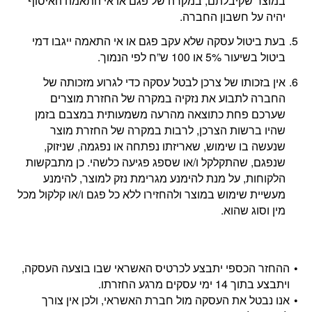
במוצר שקיבלתם, במקרה של פגם או אי התאמה האיסוף
יהיה על חשבון החברה.
בעת ביטול עסקה שלא עקב פגם או אי התאמה ייגבו דמי
ביטול בשיעור 5% או 100 ש”ח לפי הנמוך.
אין בזכותו של צרכן לבטל עסקה כדי לגרוע מזכותה של
החברה לתבוע את נזקיה במקרה של החזרת מוצרים
שערכם פחת כתוצאה מהרעה משמעותית במצבם בזמן
שהיו ברשות הצרכן, לרבות במקרה של החזרת מוצר
שנעשה בו שימוש, שאריזתו נפתחה או נפגמה, שניזוק,
שנפגם, שהתקלקל ו/או שספג פגיעה כלשהי. כן מתבקשות
הלקוחות, על מנת להימנע מגרימת נזק למוצר, להימנע
מעשיית שימוש במוצר ולהחזירו ללא כל פגם ו/או קלקול מכל
מין וסוג שהוא.
ההחזר הכספי יתבצע לכרטיס האשראי שבו בוצעה העסקה,
ויתבצע בתוך 14 ימי עסקים מרגע החזרתו.
אנו נבטל את העסקה מול חברת האשראי, ולכן אין צורך