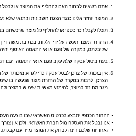
אתם רשאים לבחור האם להחליף את המוצר או לבטל את
המוצר יוחזר אלינו כנגד הצגת חשבונית ובתנאי שלא נ
תוכלו לקבל זיכוי כספי או להחליף כל מוצר שרכשתם באתר בתוך 14 יום החל מהיום
שקיבלתם, במקרה של פגם או אי התאמה האיסוף יהיה 
בעת ביטול עסקה שלא עקב פגם או אי התאמה ייגבו דמי ביטול בשיעור 5% או
אין בזכותו של צרכן לבטל עסקה כדי לגרוע מזכותה 
הצרכן, לרבות במקרה של החזרת מוצר שנעשה בו שימוש
מגרימת נזק למוצר, להימנע מעשיית שימוש במוצר ולהחזי
ההחזר הכספי יתבצע לכרטיס האשראי שבו בוצעה העסקה, ויתבצע בתוך 14 י
אנו נבטל את העסקה מול חברת האשראי, ולכן אין צורך ל
האחריות שלכם הינה לבדוק את המוצר מייד עם קבלתו.