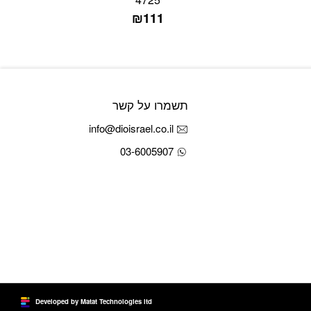
₪
111
תשמרו על קשר
info@dioisrael.co.il
03-6005907
Developed by Matat Technologies ltd