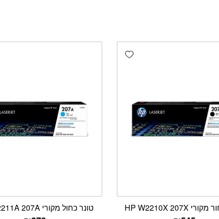
Add wishlist
י HP W2210X 207X
טונר כחול מקורי HP W2211A 207A