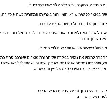
 העסקה, במקרה של החלפה לא ייגבו דמי ביטול.
עשה במוצר כל שימוש ו/או הוא יוחזר באריזתו המקורית כשהיא סגור
 שהגיע לידיכם.
החזרת המוצר תעשה על ידי הלקוח, בכתובת משה דיין 52 תל אביב וזאת לאחר תיאום ואישור שרו
על חשבון החברה.
 100 ש”ח לפי הנמוך.
של החברה לתבוע את נזקיה במקרה של החזרת מוצרים שערכם פחת כ
, שאריזתו נפתחה או נפגמה, שניזוק, שנפגם, שהתקלקל ו/או שספג 
רו ללא כל פגם ו/או קלקול מכל מין וסוג שהוא.
מי עסקים מרגע החזרתו.
פנות אליה ישירות.