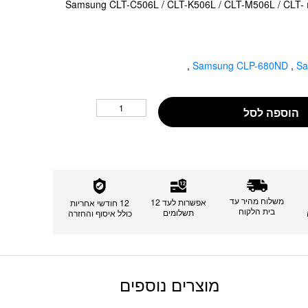
סט טונרים תואמים Samsung CLT-C506L / CLT-K506L / CLT-M506L / CLT-
,
Samsung CLP-680ND
,
Sa
הוספה לסל
משלוח מהיר עד
אפשרות לעד 12
12 חודשי אחריות
בית הלקוח
תשלומים
כולל איסוף והחזרה
מוצרים נוספים