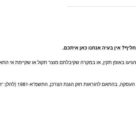
יף? אין בעיה אנחנו כאן איתכם
.
יעו באופן תקין, או במקרה שקיבלתם מוצר תקול או שקיימת אי התא
 חוק הגנת הצרכן, התשמ”א-1981 (להלן: “החוק”) ובהתאם לתקנון האתר.