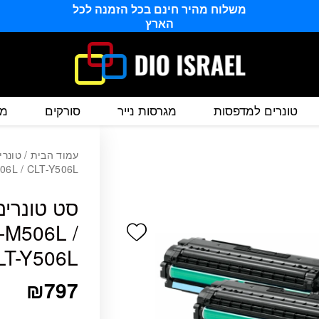
משלוח מהיר חינם בכל הזמנה לכל
הארץ
טונרים למדפסות
מגרסות נייר
סורקים
מס
עמוד הבית
/
טונרי
06L / CLT-Y506L
-M506L /
Add wishlist
LT-Y506L
₪
797