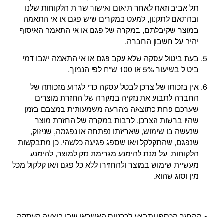
תל אביב וזאת לאחר תיאום ואישור שרות הלקוחות שלנו
ובהתאם לתקנון, למעט במקרים שיש פגם או אי התאמה
במוצר שקיבלתם, במקרה של פגם או אי התאמה האיסוף
יהיה על חשבון החברה.
בעת ביטול עסקה שלא עקב פגם או אי התאמה ייגבו דמי
ביטול בשיעור 5% או 100 ש”ח לפי הנמוך.
אין בזכותו של צרכן לבטל עסקה כדי לגרוע מזכותה של
החברה לתבוע את נזקיה במקרה של החזרת מוצרים
שערכם פחת כתוצאה מהרעה משמעותית במצבם בזמן
שהיו ברשות הצרכן, לרבות במקרה של החזרת מוצר
שנעשה בו שימוש, שאריזתו נפתחה או נפגמה, שניזוק,
שנפגם, שהתקלקל ו/או שספג פגיעה כלשהי. כן מתבקשות
הלקוחות, על מנת להימנע מגרימת נזק למוצר, להימנע
מעשיית שימוש במוצר ולהחזירו ללא כל פגם ו/או קלקול מכל
מין וסוג שהוא.
ההחזר הכספי יתבצע לכרטיס האשראי שבו בוצעה העסקה,