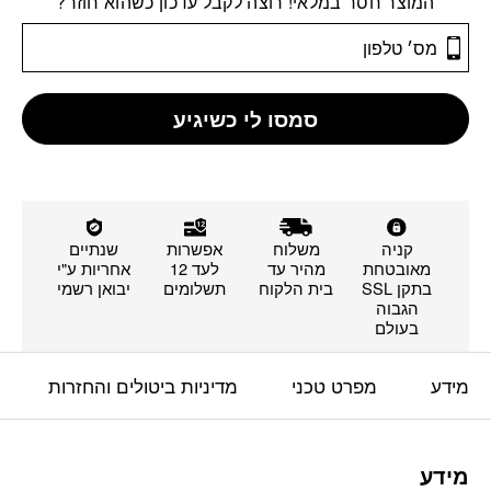
המוצר חסר במלאי! רוצה לקבל עדכון כשהוא חוזר?
סמסו לי כשיגיע
קניה
משלוח
אפשרות
שנתיים
מאובטחת
מהיר עד
לעד 12
אחריות ע"י
בתקן SSL
בית הלקוח
תשלומים
יבואן רשמי
הגבוה
בעולם
מידע
מפרט טכני
מדיניות ביטולים והחזרות
מידע