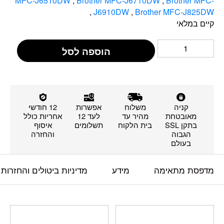
MFC-J6510DW
,
Brother MFC-J6710DW
,
Brother MFC-
,
J6910DW
,
Brother MFC-J825DW
קיים במלאי
הוספה לסל
קניה
משלוח
אפשרות
12 חודשי
מאובטחת
מהיר עד
לעד 12
אחריות כולל
בתקן SSL
בית הלקוח
תשלומים
איסוף
הגבוה
והחזרה
בעולם
מדפסת מתאימה
מידע
מדיניות ביטולים והחזרות