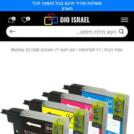
משלוח מהיר חינם בכל הזמנה לכל
בחזרה למעלה
Skip to Content
הארץ
הרשימה של
0
0
חיפוש
עמוד הבית
/
דיו למדפסות
/ סט ראשי דיו תואמים Brother LC1240