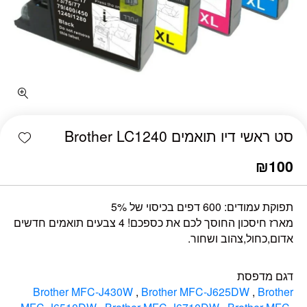
כמות סט ראשי דיו תואמים Brother LC1240
shlist
סט ראשי דיו תואמים Brother LC1240
₪
100
תפוקת עמודים: 600 דפים בכיסוי של 5%
מארז חיסכון החוסך לכם את כספכם! 4 צבעים תואמים חדשים
אדום,כחול,צהוב ושחור.
דגם מדפסת
Brother MFC-J430W
,
Brother MFC-J625DW
,
Brother