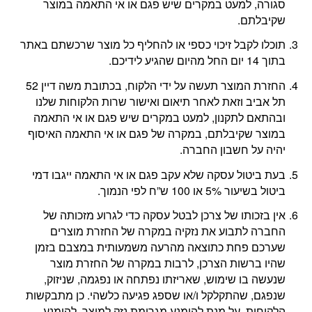
סגורה, למעט במקרים שיש פגם או אי התאמה במוצר
שקיבלתם.
תוכלו לקבל זיכוי כספי או להחליף כל מוצר שרכשתם באתר
בתוך 14 יום החל מהיום שהגיע לידיכם.
החזרת המוצר תעשה על ידי הלקוח, בכתובת משה דיין 52
תל אביב וזאת לאחר תיאום ואישור שרות הלקוחות שלנו
ובהתאם לתקנון, למעט במקרים שיש פגם או אי התאמה
במוצר שקיבלתם, במקרה של פגם או אי התאמה האיסוף
יהיה על חשבון החברה.
בעת ביטול עסקה שלא עקב פגם או אי התאמה ייגבו דמי
ביטול בשיעור 5% או 100 ש”ח לפי הנמוך.
אין בזכותו של צרכן לבטל עסקה כדי לגרוע מזכותה של
החברה לתבוע את נזקיה במקרה של החזרת מוצרים
שערכם פחת כתוצאה מהרעה משמעותית במצבם בזמן
שהיו ברשות הצרכן, לרבות במקרה של החזרת מוצר
שנעשה בו שימוש, שאריזתו נפתחה או נפגמה, שניזוק,
שנפגם, שהתקלקל ו/או שספג פגיעה כלשהי. כן מתבקשות
הלקוחות, על מנת להימנע מגרימת נזק למוצר, להימנע