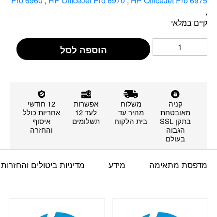
Pro 6960
,
HP OfficeJet Pro 6970
,
HP OfficeJet Pro 6975
,
קיים במלאי
הוספה לסל
קניה
משלוח
אפשרות
12 חודשי
מאובטחת
מהיר עד
לעד 12
אחריות כולל
בתקן SSL
בית הלקוח
תשלומים
איסוף
הגבוה
והחזרה
בעולם
מדפסת מתאימה
מידע
מדיניות ביטולים והחזרות