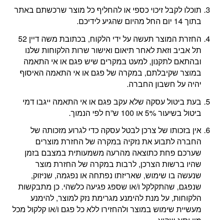
תוכלו לקבל זיכוי כספי או להחליף כל מוצר שרכשתם באתר
בתוך 14 יום החל מהיום שהגיע לידיכם.
החזרת המוצר תעשה על ידי הלקוח, בכתובת משה דיין 52
תל אביב וזאת לאחר תיאום ואישור שרות הלקוחות שלנו
ובהתאם לתקנון, למעט במקרים שיש פגם או אי התאמה
במוצר שקיבלתם, במקרה של פגם או אי התאמה האיסוף
יהיה על חשבון החברה.
בעת ביטול עסקה שלא עקב פגם או אי התאמה ייגבו דמי
ביטול בשיעור 5% או 100 ש”ח לפי הנמוך.
אין בזכותו של צרכן לבטל עסקה כדי לגרוע מזכותה של
החברה לתבוע את נזקיה במקרה של החזרת מוצרים
שערכם פחת כתוצאה מהרעה משמעותית במצבם בזמן
שהיו ברשות הצרכן, לרבות במקרה של החזרת מוצר
שנעשה בו שימוש, שאריזתו נפתחה או נפגמה, שניזוק,
שנפגם, שהתקלקל ו/או שספג פגיעה כלשהי. כן מתבקשות
הלקוחות, על מנת להימנע מגרימת נזק למוצר, להימנע
מעשיית שימוש במוצר ולהחזירו ללא כל פגם ו/או קלקול מכל