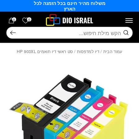
משלוח מהיר חינם בכל הזמנה לכל
בחזרה למעלה
Skip to Content
הארץ
הרשימה של
0
0
חיפוש
עמוד הבית
/
דיו למדפסות
/ סט ראשי דיו תואמים HP 903XL