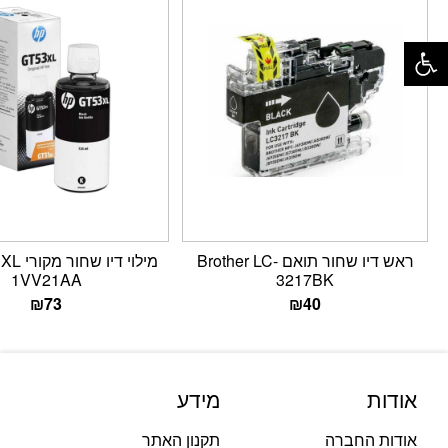
פתח סרגל נגישות
ראש דיו שחור תואם Brother LC-
מילוי די
1VV21AA
3217BK
₪
73
₪
40
אודות
מידע
אודות החברה
תקנון האתר