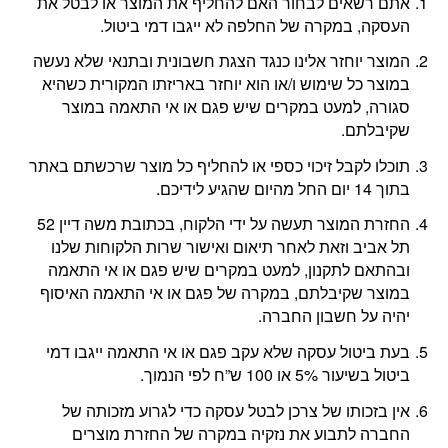
אתם רשאים לבחור האם להחליף את המוצר או לבטל את
העסקה, במקרה של החלפה לא ייגבו דמי ביטול.
המוצר יוחזר אלינו כנגד הצגת חשבונית ובתנאי שלא נעשה
במוצר כל שימוש ו/או הוא יוחזר באריזתו המקורית כשהיא
סגורה, למעט במקרים שיש פגם או אי התאמה במוצר
שקיבלתם.
תוכלו לקבל זיכוי כספי או להחליף כל מוצר שרכשתם באתר
בתוך 14 יום החל מהיום שהגיע לידיכם.
החזרת המוצר תעשה על ידי הלקוח, בכתובת משה דיין 52
תל אביב וזאת לאחר תיאום ואישור שרות הלקוחות שלנו
ובהתאם לתקנון, למעט במקרים שיש פגם או אי התאמה
במוצר שקיבלתם, במקרה של פגם או אי התאמה האיסוף
יהיה על חשבון החברה.
בעת ביטול עסקה שלא עקב פגם או אי התאמה ייגבו דמי
ביטול בשיעור 5% או 100 ש”ח לפי הנמוך.
אין בזכותו של צרכן לבטל עסקה כדי לגרוע מזכותה של
החברה לתבוע את נזקיה במקרה של החזרת מוצרים