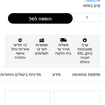
,
J880DW
קיים במלאי
הוספה לסל
קניה
משלוח
אפשרות
12 חודשי
מאובטחת
מהיר עד
לעד 12
אחריות כולל
בתקן SSL
בית הלקוח
תשלומים
איסוף
הגבוה
והחזרה
בעולם
מדפסת מתאימה
מידע
מדיניות ביטולים והחזרות