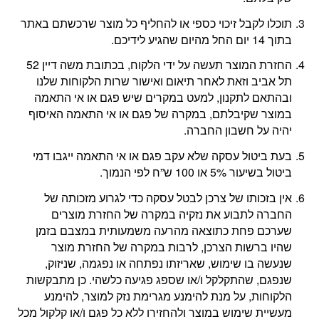
תוכלו לקבל זיכוי כספי או להחליף כל מוצר שרכשתם באתר
בתוך 14 יום החל מהיום שהגיע לידיכם.
החזרת המוצר תעשה על ידי הלקוח, בכתובת משה דיין 52
תל אביב וזאת לאחר תיאום ואישור שרות הלקוחות שלנו
ובהתאם לתקנון, למעט במקרים שיש פגם או אי התאמה
במוצר שקיבלתם, במקרה של פגם או אי התאמה האיסוף
יהיה על חשבון החברה.
בעת ביטול עסקה שלא עקב פגם או אי התאמה ייגבו דמי
ביטול בשיעור 5% או 100 ש”ח לפי הנמוך.
אין בזכותו של צרכן לבטל עסקה כדי לגרוע מזכותה של
החברה לתבוע את נזקיה במקרה של החזרת מוצרים
שערכם פחת כתוצאה מהרעה משמעותית במצבם בזמן
שהיו ברשות הצרכן, לרבות במקרה של החזרת מוצר
שנעשה בו שימוש, שאריזתו נפתחה או נפגמה, שניזוק,
שנפגם, שהתקלקל ו/או שספג פגיעה כלשהי. כן מתבקשות
הלקוחות, על מנת להימנע מגרימת נזק למוצר, להימנע
מעשיית שימוש במוצר ולהחזירו ללא כל פגם ו/או קלקול מכל