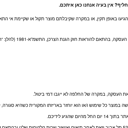
יף? אין בעיה אנחנו כאן איתכם
.
יעו באופן תקין, או במקרה שקיבלתם מוצר תקול או שקיימת אי התא
 חוק הגנת הצרכן, התשמ”א-1981 (להלן: “החוק”) ובהתאם לתקנון האתר.
 העסקה, במקרה של החלפה לא ייגבו דמי ביטול.
עשה במוצר כל שימוש ו/או הוא יוחזר באריזתו המקורית כשהיא סגור
 שהגיע לידיכם.
החזרת המוצר תעשה על ידי הלקוח, בכתובת משה דיין 52 תל אביב וזאת לאחר תיאום ואישור שרו