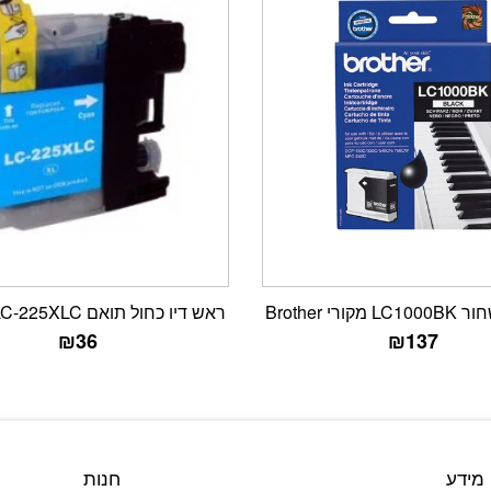
ורי Brother
ראש דיו כחול תואם Brother LC-225XLC
₪
36
₪
137
מידע
חנות