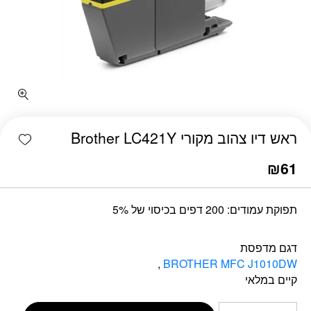
כמות ראש דיו צהוב מקורי Brother LC421Y
shlist
ראש דיו צהוב מקורי Brother LC421Y
₪
61
תפוקת עמודים: 200 דפים בכיסוי של 5%
דגם מדפסת
,
BROTHER MFC J1010DW
קיים במלאי