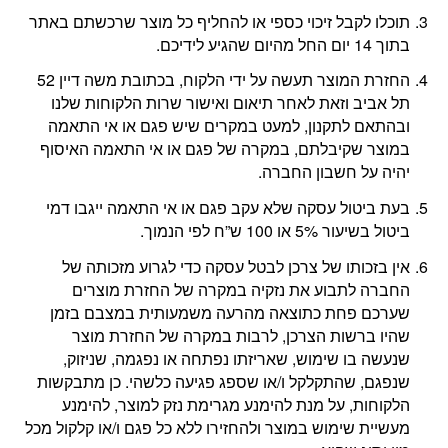
תוכלו לקבל זיכוי כספי או להחליף כל מוצר שרכשתם באתר
בתוך 14 יום החל מהיום שהגיע לידיכם.
החזרת המוצר תעשה על ידי הלקוח, בכתובת משה דיין 52
תל אביב וזאת לאחר תיאום ואישור שרות הלקוחות שלנו
ובהתאם לתקנון, למעט במקרים שיש פגם או אי התאמה
במוצר שקיבלתם, במקרה של פגם או אי התאמה האיסוף
יהיה על חשבון החברה.
בעת ביטול עסקה שלא עקב פגם או אי התאמה ייגבו דמי
ביטול בשיעור 5% או 100 ש”ח לפי הנמוך.
אין בזכותו של צרכן לבטל עסקה כדי לגרוע מזכותה של
החברה לתבוע את נזקיה במקרה של החזרת מוצרים
שערכם פחת כתוצאה מהרעה משמעותית במצבם בזמן
שהיו ברשות הצרכן, לרבות במקרה של החזרת מוצר
שנעשה בו שימוש, שאריזתו נפתחה או נפגמה, שניזוק,
שנפגם, שהתקלקל ו/או שספג פגיעה כלשהי. כן מתבקשות
הלקוחות, על מנת להימנע מגרימת נזק למוצר, להימנע
מעשיית שימוש במוצר ולהחזירו ללא כל פגם ו/או קלקול מכל