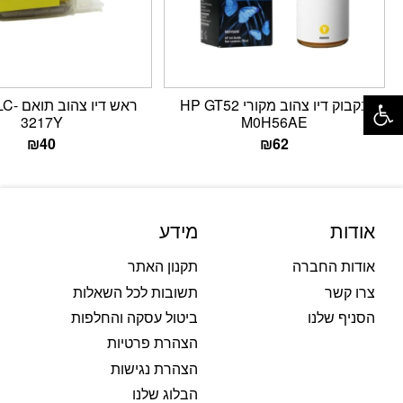
פתח סרגל נגישות
בקבוק דיו צהוב מקורי HP GT52
ראש דיו 
3217Y
M0H56AE
₪
40
₪
62
אודות
מידע
אודות החברה
תקנון האתר
צרו קשר
תשובות לכל השאלות
הסניף שלנו
ביטול עסקה והחלפות
הצהרת פרטיות
הצהרת נגישות
הבלוג שלנו