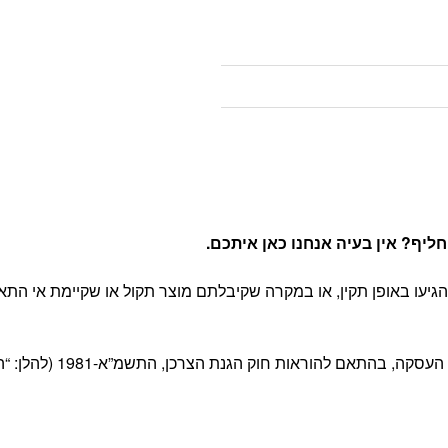
יף? אין בעיה אנחנו כאן איתכם
.
יעו באופן תקין, או במקרה שקיבלתם מוצר תקול או שקיימת אי התא
 חוק הגנת הצרכן, התשמ”א-1981 (להלן: “החוק”) ובהתאם לתקנון האתר.