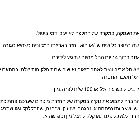
 העסקה, במקרה של החלפה לא ייגבו דמי ביטול.
עשה במוצר כל שימוש ו/או הוא יוחזר באריזתו המקורית כשהיא סגור
 שהגיע לידיכם.
החזרת המוצר תעשה על ידי הלקוח, בכתובת משה דיין 52 תל אביב וזאת לאחר תיאום ואישור שרו
על חשבון החברה.
 100 ש”ח לפי הנמוך.
של החברה לתבוע את נזקיה במקרה של החזרת מוצרים שערכם פחת כ
, שאריזתו נפתחה או נפגמה, שניזוק, שנפגם, שהתקלקל ו/או שספג 
רו ללא כל פגם ו/או קלקול מכל מין וסוג שהוא.