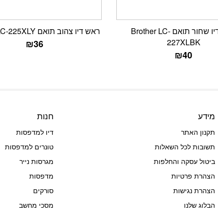
ראש דיו שחור תואם Brother LC-
ראש דיו צהוב תואם Brother LC-225XLY
227XLBK
₪
36
₪
40
מידע
חנות
תקנון האתר
דיו למדפסות
תשובות לכל השאלות
טונרים למדפסות
ביטול עסקה והחלפות
מגרסות נייר
הצהרת פרטיות
מדפסות
הצהרת נגישות
סורקים
הבלוג שלנו
מסכי מחשב