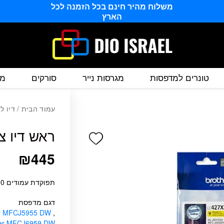
משלוח מהיר חינם בכל הזמנה לכל
הארץ
טונרים למדפסות
מגרסות נייר
סורקים
מס
עמוד הבית
/
דיו ל
ראש דיו צהוב מקור
Add wishlist
₪
445
תפוקדת עמודים 5000 דף בכיסוי 5%
דגם מדפסת
er MFCJ5955 DW
,
her MFCJ6959 DW