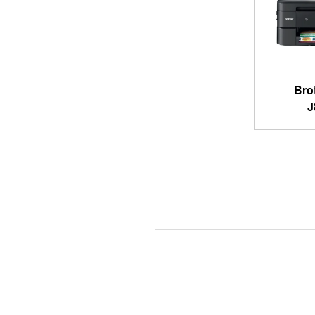
Bro
J