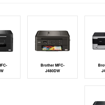
MFC-
Brother MFC-
Bro
DW
J480DW
J