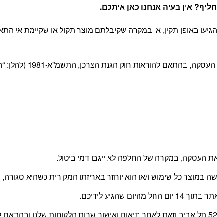
יף? אין בעיה אנחנו כאן איתכם
.
יעו באופן תקין, או במקרה שקיבלתם מוצר תקול או שקיימת אי התא
 חוק הגנת הצרכן, התשמ”א-1981 (להלן: “החוק”) ובהתאם לתקנון האתר.
 העסקה, במקרה של החלפה לא ייגבו דמי ביטול.
עשה במוצר כל שימוש ו/או הוא יוחזר באריזתו המקורית כשהיא סגור
 שהגיע לידיכם.
החזרת המוצר תעשה על ידי הלקוח, בכתובת משה דיין 52 תל אביב וזאת לאחר תיאום ואישור שרו