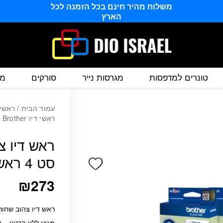
משלוח מהיר חינם בכל הזמנה לכל
הארץ
טונרים למדפסות
מגרסות נייר
סורקים
מס
עמוד הבית
/
ראשי 
ראשי דיו Brother
סט 4 ראשי דיו Brother
Add wishlist
₪
273
‏ראש דיו ‏צהוב שחור כחול אדום LC221
מגיע ללא קרטון – 