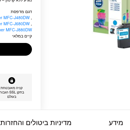
דגם מדפסת
her MFC-J480DW
,
her MFC-J680DW
,
ther MFC-J880DW
קיים במלאי
קניה מאובטחת
בתקן SSL הגבוה
בעולם
מידע
מדיניות ביטולים והחזרות