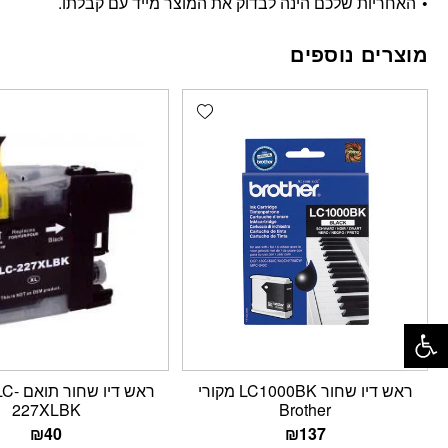
האחריות שלכם הינה לבדוק את המוצר מייד עם קבלתו.
מוצרים נוספים
Add wishlist
פתח סרגל נגישות
ראש דיו שחור LC1000BK מקורי
ראש דיו
227XLBK
Brother
₪
40
₪
137