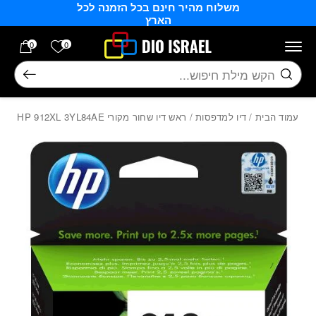
משלוח מהיר חינם בכל הזמנה לכל
בחזרה למעלה
Skip to Content
הארץ
הרשימה של
0
0
חיפוש
עמוד הבית
/
דיו למדפסות
/ ‏ראש דיו שחור מקורי HP 912XL 3YL84AE